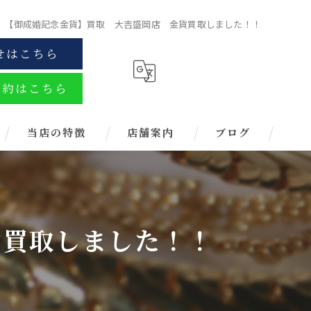
【御成婚記念金貨】買取 大吉盛岡店 金貨買取しました！！
せはこちら
予約はこちら
当店の特徴
店舗案内
ブログ
金
ブランド
貨買取しました！！
お酒
金券
時計