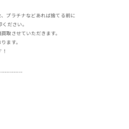
金、プラチナなどあれば捨てる前に
却ください。
価買取させていただきます。
おります。
す！
-------------