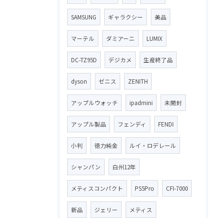
SAMSUNG
ギャラクシー
美品
マーテル
ダミアーニ
LUMIX
DC-TZ95D
デジカメ
生産終了品
dyson
ゼニス
ZENITH
アップルウォッチ
ipadmini
未開封
アップル製品
フェンディ
FENDI
小判
徳力純金
ルイ・ロデレール
シャンパン
白州12年
メティスコンパクト
PS5Pro
CFI-7000
新品
ジェリー
メティス