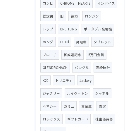
コンビ
CHROME HEARTS
インボイス
鑑定書
旧
徳力
ロンジン
トップ
BREITLING
ポータブル発電機
ホンダ
EU18i
発電機
タブレット
ブローチ
御成婚記念
5万円金貨
GLENDRONACH
バングル
高級時計
K22
トリニティ
Jackery
ジャクリー
ルイヴィトン
シャネル
ヘネシー
カミュ
貴金属
査定
ロレックス
ギフトカード
株主優待券