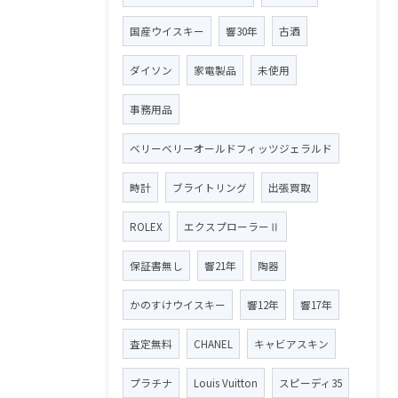
国産ウイスキー
響30年
古酒
ダイソン
家電製品
未使用
事務用品
ベリーベリーオールドフィッツジェラルド
時計
ブライトリング
出張買取
ROLEX
エクスプローラーⅡ
保証書無し
響21年
陶器
かのすけウイスキー
響12年
響17年
査定無料
CHANEL
キャビアスキン
プラチナ
Louis Vuitton
スピーディ35