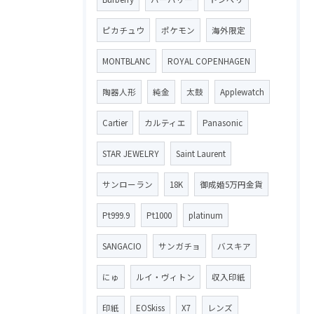
ピカチュウ
ポケモン
海外限定
MONTBLANC
ROYAL COPENHAGEN
陶器人形
純金
太鼓
Applewatch
Cartier
カルティエ
Panasonic
STAR JEWELRY
Saint Laurent
サンローラン
18K
御成婚5万円金貨
Pt999.9
Pt1000
platinum
SANGACIO
サンガチョ
バスキア
にゅ
ルイ・ヴィトン
収入印紙
印紙
EOSkiss
X7
レンズ