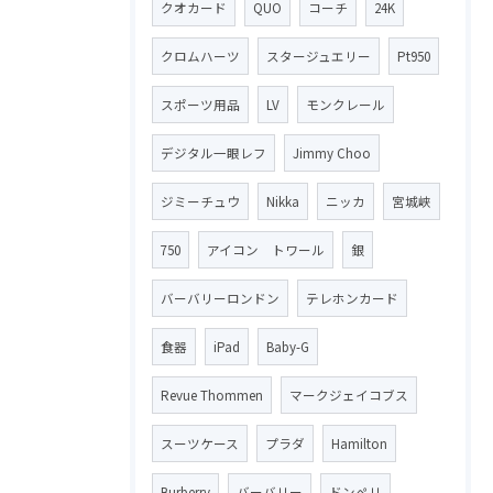
クオカード
QUO
コーチ
24K
クロムハーツ
スタージュエリー
Pt950
スポーツ用品
LV
モンクレール
デジタル一眼レフ
Jimmy Choo
ジミーチュウ
Nikka
ニッカ
宮城峡
750
アイコン トワール
銀
バーバリーロンドン
テレホンカード
食器
iPad
Baby-G
Revue Thommen
マークジェイコブス
スーツケース
プラダ
Hamilton
Burberry
バーバリー
ドンペリ