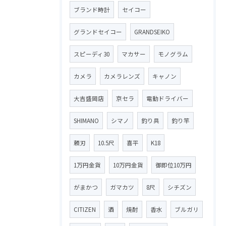
ブランド時計
セイコー
グランドセイコー
GRANDSEIKO
スピーディ30
マカサー
モノグラム
カメラ
カメラレンズ
キャノン
大吉盛岡店
京セラ
電動ドライバー
SHIMANO
シマノ
釣り具
釣り竿
頼刃
10.5尺
喜平
K18
1万円金貨
10万円金貨
御即位10万円
がまかつ
ガマカツ
8尺
シチズン
CITIZEN
酒
焼酎
香水
ブルガリ