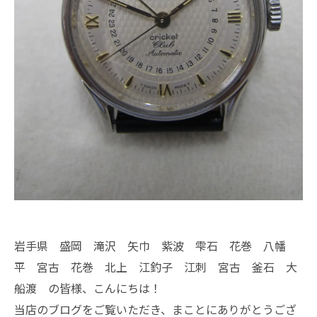
岩手県 盛岡 滝沢 矢巾 紫波 雫石 花巻 八幡
平 宮古 花巻 北上 江釣子 江刺 宮古 釜石 大
船渡 の皆様、こんにちは！
当店のブログをご覧いただき、まことにありがとうござ