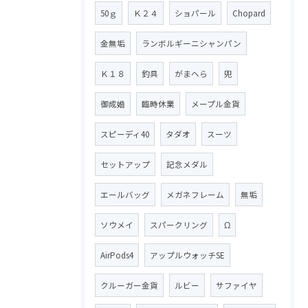
50ｇ
Ｋ２４
ショパール
Chopard
金無垢
ランボルギーニシャンパン
Ｋ１８
釣具
がまへら
兜
御成婚
臨時休業
メープル金貨
スピーディ40
タダオ
スーツ
セットアップ
記念メダル
エールバッグ
メガネフレーム
無垢
ソウメイ
スパークリング
Ω
AirPods4
アップルウォッチSE
クルーガー金貨
ルビー
サファイヤ