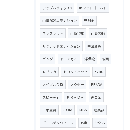
アップルウォッチ9
ホワイトゴールド
山崎2024エディション
甲州金
ブレスレット
山崎12年
山崎2016
リミテッドエディション
中国金貨
パンダ
ドラえもん
浮世絵
版画
レプリカ
セカンドバッグ
K24IG
メイプル金貨
アウター
PRADA
スピーディ
ＰＲＡＤＡ
純白金
日本金貨
Casio
MT-G
極美品
ゴールデンウィーク
休業
お休み