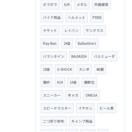
ボラボラ
k24
メダル
外国硬貨
バイク用品
ヘルメット
Pt850
チケット
レイバン
サングラス
Ray-Ban
24金
Ballantine′s
バランタイン
BALMUDA
バルミューダ
18金
G-SHOCK
カシオ
純銀
銀杯
K14
14金
御即位
スニーカー
オメガ
OMEGA
スピードマスター
イヤホン
ビール券
二つ折り財布
キャンプ用品