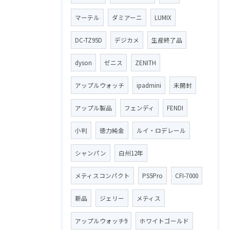
マーテル
ダミアーニ
LUMIX
DC-TZ95D
デジカメ
生産終了品
dyson
ゼニス
ZENITH
アップルウォッチ
ipadmini
未開封
アップル製品
フェンディ
FENDI
小判
徳力純金
ルイ・ロデレール
シャンパン
白州12年
メティスコンパクト
PS5Pro
CFI-7000
新品
ジェリー
メティス
アップルウォッチ9
ホワイトゴールド