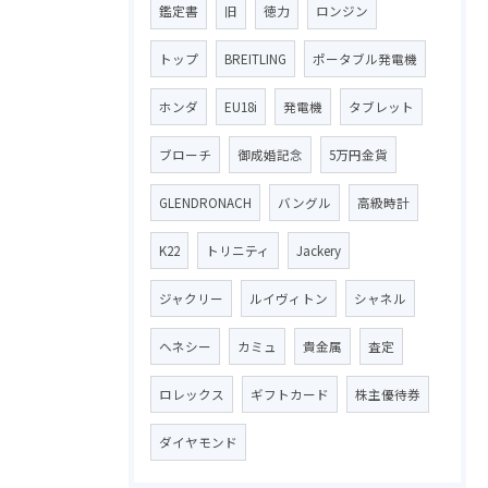
鑑定書
旧
徳力
ロンジン
トップ
BREITLING
ポータブル発電機
ホンダ
EU18i
発電機
タブレット
ブローチ
御成婚記念
5万円金貨
GLENDRONACH
バングル
高級時計
K22
トリニティ
Jackery
ジャクリー
ルイヴィトン
シャネル
ヘネシー
カミュ
貴金属
査定
ロレックス
ギフトカード
株主優待券
ダイヤモンド