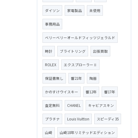
ダイソン
家電製品
未使用
事務用品
ベリーベリーオールドフィッツジェラルド
時計
ブライトリング
出張買取
ROLEX
エクスプローラーⅡ
保証書無し
響21年
陶器
かのすけウイスキー
響12年
響17年
査定無料
CHANEL
キャビアスキン
プラチナ
Louis Vuitton
スピーディ35
山崎
山崎18年リミテッドエディション