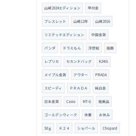
山崎2024エディション
甲州金
ブレスレット
山崎12年
山崎2016
リミテッドエディション
中国金貨
パンダ
ドラえもん
浮世絵
版画
レプリカ
セカンドバッグ
K24IG
メイプル金貨
アウター
PRADA
スピーディ
ＰＲＡＤＡ
純白金
日本金貨
Casio
MT-G
極美品
ゴールデンウィーク
休業
お休み
50ｇ
Ｋ２４
ショパール
Chopard