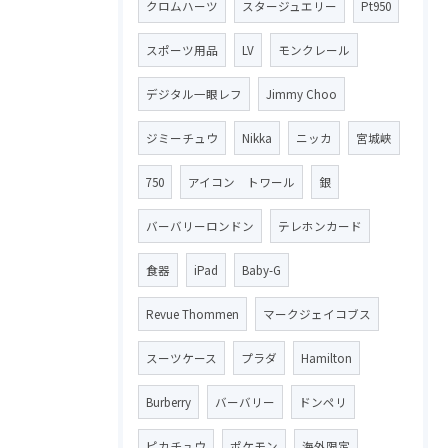
クロムハーツ
スタージュエリー
Pt950
スポーツ用品
LV
モンクレール
デジタル一眼レフ
Jimmy Choo
ジミーチュウ
Nikka
ニッカ
宮城峡
750
アイコン トワール
銀
バーバリーロンドン
テレホンカード
食器
iPad
Baby-G
Revue Thommen
マークジェイコブス
スーツケース
プラダ
Hamilton
Burberry
バーバリー
ドンペリ
ピカチュウ
ポケモン
海外限定