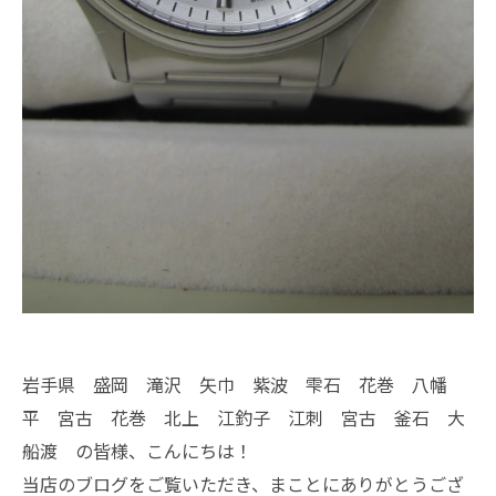
岩手県 盛岡 滝沢 矢巾 紫波 雫石 花巻 八幡
平 宮古 花巻 北上 江釣子 江刺 宮古 釜石 大
船渡 の皆様、こんにちは！
当店のブログをご覧いただき、まことにありがとうござ