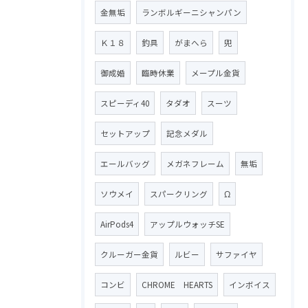
金無垢
ランボルギーニシャンパン
Ｋ１８
釣具
がまへら
兜
御成婚
臨時休業
メープル金貨
スピーディ40
タダオ
スーツ
セットアップ
記念メダル
エールバッグ
メガネフレーム
無垢
ソウメイ
スパークリング
Ω
AirPods4
アップルウォッチSE
クルーガー金貨
ルビー
サファイヤ
コンビ
CHROME HEARTS
インボイス