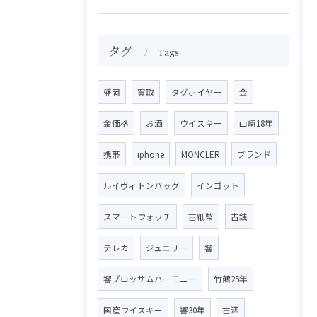
タグ
Tags
盛岡
買取
タグホイヤー
金
金価格
お酒
ウイスキー
山崎18年
携帯
iphone
MONCLER
ブランド
ルイヴィトンバッグ
インゴット
スマートウォッチ
古紙幣
古銭
テレカ
ジュエリー
響
響ブロッサムハーモニー
竹鶴25年
国産ウイスキー
響30年
古酒