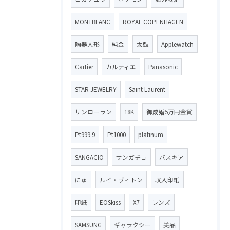
MONTBLANC
ROYAL COPENHAGEN
陶器人形
純金
太鼓
Applewatch
Cartier
カルティエ
Panasonic
STAR JEWELRY
Saint Laurent
サンローラン
18K
御成婚5万円金貨
Pt999.9
Pt1000
platinum
SANGACIO
サンガチョ
バスキア
にゅ
ルイ・ヴィトン
収入印紙
印紙
EOSkiss
X7
レンズ
SAMSUNG
ギャラクシー
美品