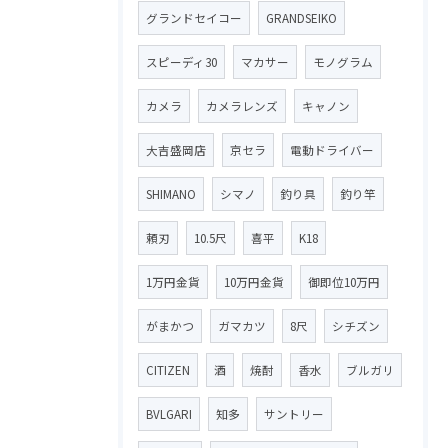
グランドセイコー
GRANDSEIKO
スピーディ30
マカサー
モノグラム
カメラ
カメラレンズ
キャノン
大吉盛岡店
京セラ
電動ドライバー
SHIMANO
シマノ
釣り具
釣り竿
頼刃
10.5尺
喜平
K18
1万円金貨
10万円金貨
御即位10万円
がまかつ
ガマカツ
8尺
シチズン
CITIZEN
酒
焼酎
香水
ブルガリ
BVLGARI
知多
サントリー