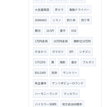
大吉盛岡店
京セラ
電動ドライバー
SHIMANO
シマノ
釣り具
釣り竿
頼刃
10.5尺
喜平
K18
1万円金貨
10万円金貨
御即位10万円
がまかつ
ガマカツ
8尺
シチズン
CITIZEN
酒
焼酎
香水
ブルガリ
BVLGARI
知多
サントリー
株主優待
サンリオピューロランド
ハーモニーランド
マッカラン
バイカラー500円
地方自治60周年