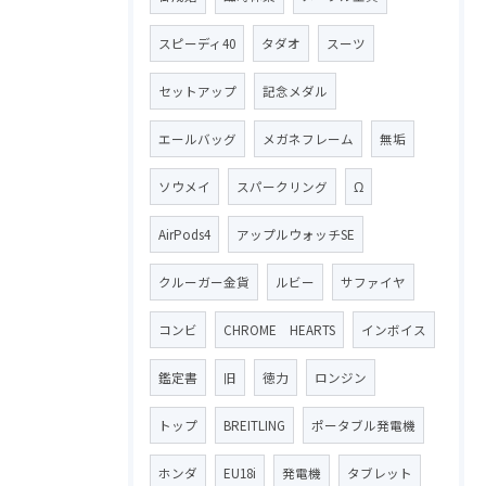
スピーディ40
タダオ
スーツ
セットアップ
記念メダル
エールバッグ
メガネフレーム
無垢
ソウメイ
スパークリング
Ω
AirPods4
アップルウォッチSE
クルーガー金貨
ルビー
サファイヤ
コンビ
CHROME HEARTS
インボイス
鑑定書
旧
徳力
ロンジン
トップ
BREITLING
ポータブル発電機
ホンダ
EU18i
発電機
タブレット