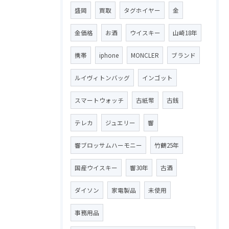
盛岡
買取
タグホイヤー
金
金価格
お酒
ウイスキー
山崎18年
携帯
iphone
MONCLER
ブランド
ルイヴィトンバッグ
インゴット
スマートウォッチ
古紙幣
古銭
テレカ
ジュエリー
響
響ブロッサムハーモニー
竹鶴25年
国産ウイスキー
響30年
古酒
ダイソン
家電製品
未使用
事務用品