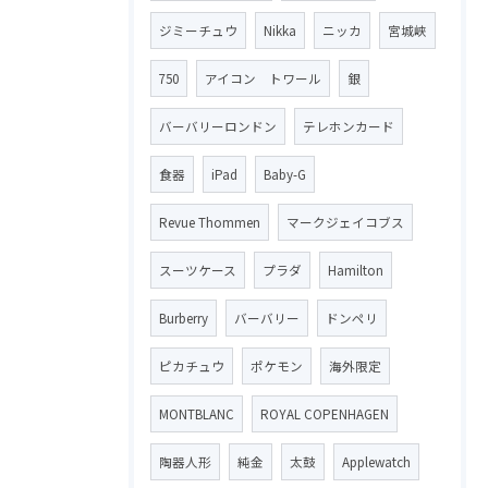
ジミーチュウ
Nikka
ニッカ
宮城峡
750
アイコン トワール
銀
バーバリーロンドン
テレホンカード
食器
iPad
Baby-G
Revue Thommen
マークジェイコブス
スーツケース
プラダ
Hamilton
Burberry
バーバリー
ドンペリ
ピカチュウ
ポケモン
海外限定
MONTBLANC
ROYAL COPENHAGEN
陶器人形
純金
太鼓
Applewatch