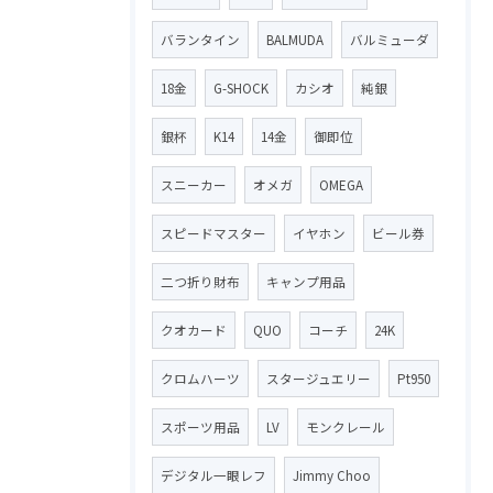
バランタイン
BALMUDA
バルミューダ
18金
G-SHOCK
カシオ
純銀
銀杯
K14
14金
御即位
スニーカー
オメガ
OMEGA
スピードマスター
イヤホン
ビール券
二つ折り財布
キャンプ用品
クオカード
QUO
コーチ
24K
クロムハーツ
スタージュエリー
Pt950
スポーツ用品
LV
モンクレール
デジタル一眼レフ
Jimmy Choo