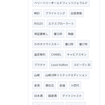
ベリーベリーオールドフィッツジェラルド
時計
ブライトリング
出張買取
ROLEX
エクスプローラーⅡ
保証書無し
響21年
陶器
かのすけウイスキー
響12年
響17年
査定無料
CHANEL
キャビアスキン
プラチナ
Louis Vuitton
スピーディ35
山崎
山崎18年リミテッドエディション
金貨
御在位
金歯
十四代
日本酒
国産酒
デイトジャスト