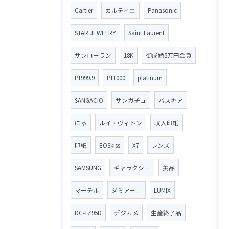
Cartier
カルティエ
Panasonic
STAR JEWELRY
Saint Laurent
サンローラン
18K
御成婚5万円金貨
Pt999.9
Pt1000
platinum
SANGACIO
サンガチョ
バスキア
にゅ
ルイ・ヴィトン
収入印紙
印紙
EOSkiss
X7
レンズ
SAMSUNG
ギャラクシー
美品
マーテル
ダミアーニ
LUMIX
DC-TZ95D
デジカメ
生産終了品