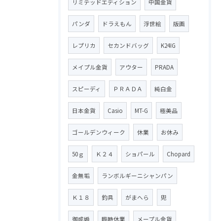
リミテッドエディション
中国金貨
パンダ
ドラえもん
浮世絵
版画
レプリカ
セカンドバッグ
K24IG
メイプル金貨
アウター
PRADA
スピーディ
ＰＲＡＤＡ
純白金
日本金貨
Casio
MT-G
極美品
ゴールデンウィーク
休業
お休み
50ｇ
Ｋ２４
ショパール
Chopard
金無垢
ランボルギーニシャンパン
Ｋ１８
釣具
がまへら
兜
御成婚
臨時休業
メープル金貨