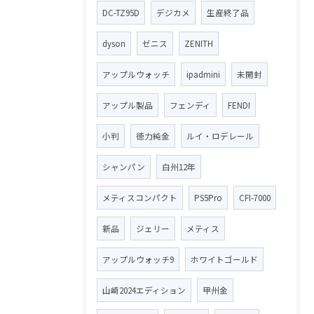
DC-TZ95D
デジカメ
生産終了品
dyson
ゼニス
ZENITH
アップルウォッチ
ipadmini
未開封
アップル製品
フェンディ
FENDI
小判
徳力純金
ルイ・ロデレール
シャンパン
白州12年
メティスコンパクト
PS5Pro
CFI-7000
新品
ジェリー
メティス
アップルウォッチ9
ホワイトゴールド
山崎2024エディション
甲州金