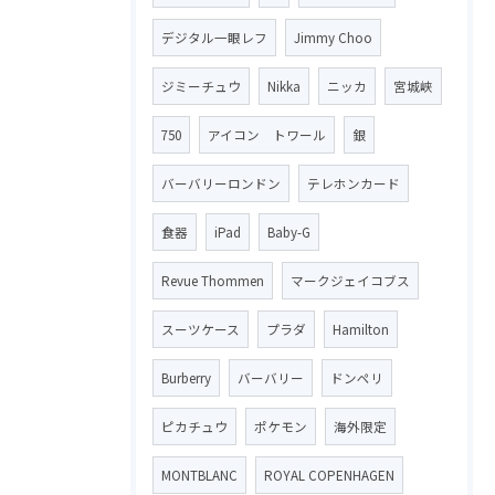
デジタル一眼レフ
Jimmy Choo
ジミーチュウ
Nikka
ニッカ
宮城峡
750
アイコン トワール
銀
バーバリーロンドン
テレホンカード
食器
iPad
Baby-G
Revue Thommen
マークジェイコブス
スーツケース
プラダ
Hamilton
Burberry
バーバリー
ドンペリ
ピカチュウ
ポケモン
海外限定
MONTBLANC
ROYAL COPENHAGEN