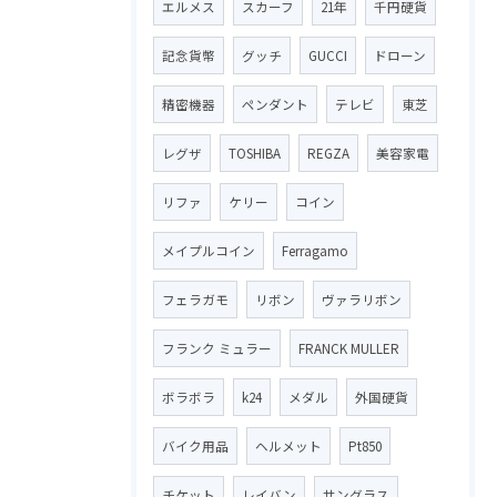
エルメス
スカーフ
21年
千円硬貨
記念貨幣
グッチ
GUCCI
ドローン
精密機器
ペンダント
テレビ
東芝
レグザ
TOSHIBA
REGZA
美容家電
リファ
ケリー
コイン
メイプルコイン
Ferragamo
フェラガモ
リボン
ヴァラリボン
フランク ミュラー
FRANCK MULLER
ボラボラ
k24
メダル
外国硬貨
バイク用品
ヘルメット
Pt850
チケット
レイバン
サングラス