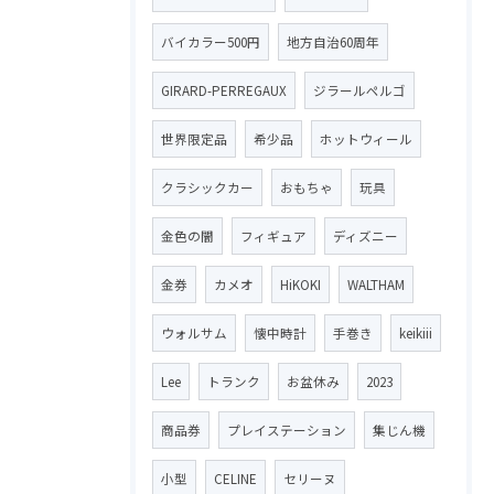
バイカラー500円
地方自治60周年
GIRARD-PERREGAUX
ジラールペルゴ
世界限定品
希少品
ホットウィール
クラシックカー
おもちゃ
玩具
金色の闇
フィギュア
ディズニー
金券
カメオ
HiKOKI
WALTHAM
ウォルサム
懐中時計
手巻き
keikiii
Lee
トランク
お盆休み
2023
商品券
プレイステーション
集じん機
小型
CELINE
セリーヌ