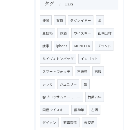
タグ
Tags
盛岡
買取
タグホイヤー
金
金価格
お酒
ウイスキー
山崎18年
携帯
iphone
MONCLER
ブランド
ルイヴィトンバッグ
インゴット
スマートウォッチ
古紙幣
古銭
テレカ
ジュエリー
響
響ブロッサムハーモニー
竹鶴25年
国産ウイスキー
響30年
古酒
ダイソン
家電製品
未使用