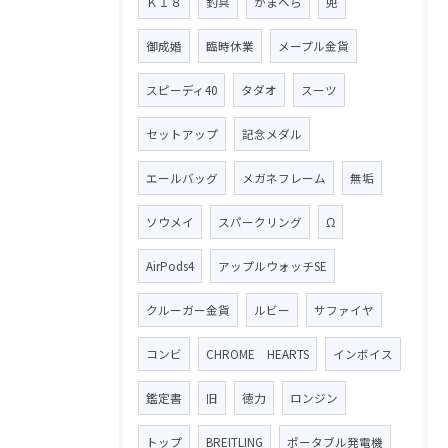
Ｋ１８
釣具
がまへら
兜
御成婚
臨時休業
メープル金貨
スピーディ40
タダオ
スーツ
セットアップ
記念メダル
エールバッグ
メガネフレーム
無垢
ソウメイ
スパークリング
Ω
AirPods4
アップルウォッチSE
クルーガー金貨
ルビー
サファイヤ
コンビ
CHROME HEARTS
インボイス
鑑定書
旧
徳力
ロンジン
トップ
BREITLING
ポータブル発電機