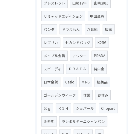
ブレスレット
山崎12年
山崎2016
リミテッドエディション
中国金貨
パンダ
ドラえもん
浮世絵
版画
レプリカ
セカンドバッグ
K24IG
メイプル金貨
アウター
PRADA
スピーディ
ＰＲＡＤＡ
純白金
日本金貨
Casio
MT-G
極美品
ゴールデンウィーク
休業
お休み
50ｇ
Ｋ２４
ショパール
Chopard
金無垢
ランボルギーニシャンパン