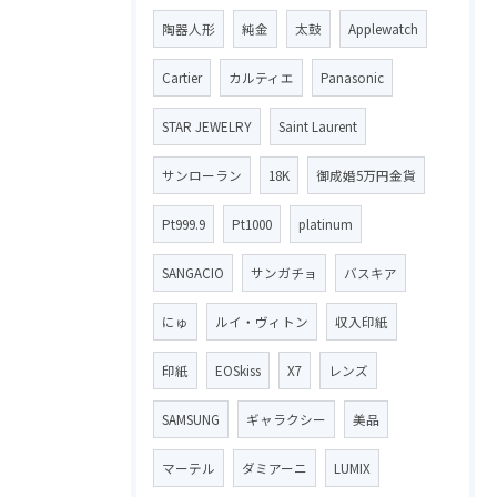
陶器人形
純金
太鼓
Applewatch
Cartier
カルティエ
Panasonic
STAR JEWELRY
Saint Laurent
サンローラン
18K
御成婚5万円金貨
Pt999.9
Pt1000
platinum
SANGACIO
サンガチョ
バスキア
にゅ
ルイ・ヴィトン
収入印紙
印紙
EOSkiss
X7
レンズ
SAMSUNG
ギャラクシー
美品
マーテル
ダミアーニ
LUMIX