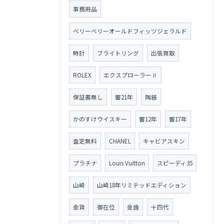
事務用品
ベリーベリーオールドフィッツジェラルド
時計
ブライトリング
出張買取
ROLEX
エクスプローラーⅡ
保証書無し
響21年
陶器
かのすけウイスキー
響12年
響17年
査定無料
CHANEL
キャビアスキン
プラチナ
Louis Vuitton
スピーディ35
山崎
山崎18年リミテッドエディション
金貨
御在位
金歯
十四代