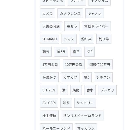
スピーディ30
マカサー
モノグラム
カメラ
カメラレンズ
キャノン
大吉盛岡店
京セラ
電動ドライバー
SHIMANO
シマノ
釣り具
釣り竿
頼刃
10.5尺
喜平
K18
1万円金貨
10万円金貨
御即位10万円
がまかつ
ガマカツ
8尺
シチズン
CITIZEN
酒
焼酎
香水
ブルガリ
BVLGARI
知多
サントリー
株主優待
サンリオピューロランド
ハーモニーランド
マッカラン