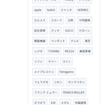
apple
Switch
スイッチ
HERMES
エルメス
スカーフ
21年
千円硬貨
記念貨幣
グッチ
GUCCI
ドローン
精密機器
ペンダント
テレビ
東芝
レグザ
TOSHIBA
REGZA
美容家電
リファ
ケリー
コイン
メイプルコイン
Ferragamo
フェラガモ
リボン
ヴァラリボン
フランク ミュラー
FRANCK MULLER
ボラボラ
k24
メダル
外国硬貨