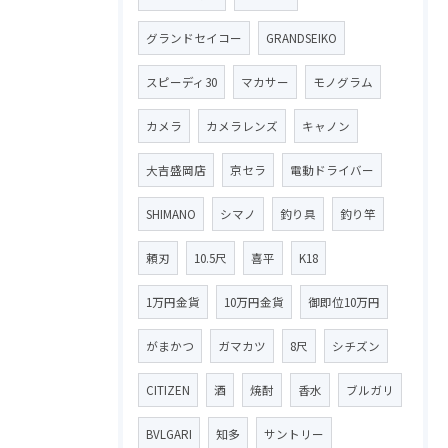
グランドセイコー
GRANDSEIKO
スピーディ30
マカサー
モノグラム
カメラ
カメラレンズ
キャノン
大吉盛岡店
京セラ
電動ドライバー
SHIMANO
シマノ
釣り具
釣り竿
頼刃
10.5尺
喜平
K18
1万円金貨
10万円金貨
御即位10万円
がまかつ
ガマカツ
8尺
シチズン
CITIZEN
酒
焼酎
香水
ブルガリ
BVLGARI
知多
サントリー