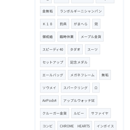
金無垢
ランボルギーニシャンパン
Ｋ１８
釣具
がまへら
兜
御成婚
臨時休業
メープル金貨
スピーディ40
タダオ
スーツ
セットアップ
記念メダル
エールバッグ
メガネフレーム
無垢
ソウメイ
スパークリング
Ω
AirPods4
アップルウォッチSE
クルーガー金貨
ルビー
サファイヤ
コンビ
CHROME HEARTS
インボイス