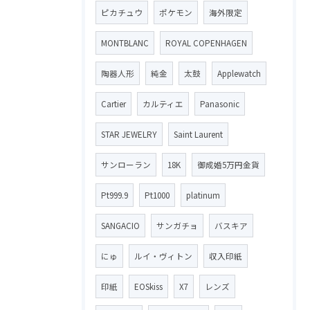
ピカチュウ
ポケモン
海外限定
MONTBLANC
ROYAL COPENHAGEN
陶器人形
純金
太鼓
Applewatch
Cartier
カルティエ
Panasonic
STAR JEWELRY
Saint Laurent
サンローラン
18K
御成婚5万円金貨
Pt999.9
Pt1000
platinum
SANGACIO
サンガチョ
バスキア
にゅ
ルイ・ヴィトン
収入印紙
印紙
EOSkiss
X7
レンズ