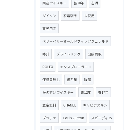
国産ウイスキー
響30年
古酒
ダイソン
家電製品
未使用
事務用品
ベリーベリーオールドフィッツジェラルド
時計
ブライトリング
出張買取
ROLEX
エクスプローラーⅡ
保証書無し
響21年
陶器
かのすけウイスキー
響12年
響17年
査定無料
CHANEL
キャビアスキン
プラチナ
Louis Vuitton
スピーディ35