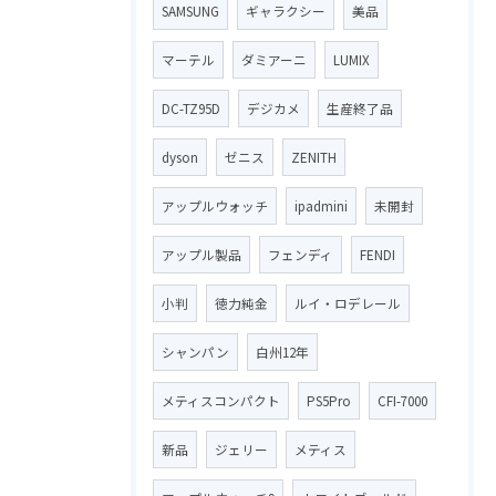
SAMSUNG
ギャラクシー
美品
マーテル
ダミアーニ
LUMIX
DC-TZ95D
デジカメ
生産終了品
dyson
ゼニス
ZENITH
アップルウォッチ
ipadmini
未開封
アップル製品
フェンディ
FENDI
小判
徳力純金
ルイ・ロデレール
シャンパン
白州12年
メティスコンパクト
PS5Pro
CFI-7000
新品
ジェリー
メティス