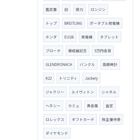
鑑定書
旧
徳力
ロンジン
トップ
BREITLING
ポータブル発電機
ホンダ
EU18i
発電機
タブレット
ブローチ
御成婚記念
5万円金貨
GLENDRONACH
バングル
高級時計
K22
トリニティ
Jackery
ジャクリー
ルイヴィトン
シャネル
ヘネシー
カミュ
貴金属
査定
ロレックス
ギフトカード
株主優待券
ダイヤモンド