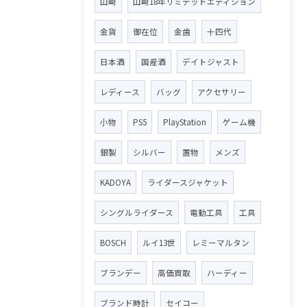
山崎
山崎18年リミテッドエディション
金貨
御在位
金歯
十四代
日本酒
国産酒
デイトジャスト
レディース
バッグ
アクセサリー
小物
PS5
PlayStation
ゲーム機
銀製
シルバー
置物
メンズ
KADOYA
ライダースジャケット
シングルライダース
電動工具
工具
BOSCH
ルイ13世
レミーマルタン
ブランデー
高価買取
ハーディー
ブランド時計
セイコー