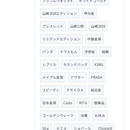
アップルウォッチ9
ホワイトゴールド
山崎2024エディション
甲州金
ブレスレット
山崎12年
山崎2016
リミテッドエディション
中国金貨
パンダ
ドラえもん
浮世絵
版画
レプリカ
セカンドバッグ
K24IG
メイプル金貨
アウター
PRADA
スピーディ
ＰＲＡＤＡ
純白金
日本金貨
Casio
MT-G
極美品
ゴールデンウィーク
休業
お休み
50ｇ
Ｋ２４
ショパール
Chopard