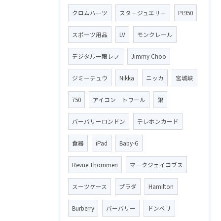
クロムハーツ
スタージュエリー
Pt950
スポーツ用品
LV
モンクレール
デジタル一眼レフ
Jimmy Choo
ジミーチュウ
Nikka
ニッカ
宮城峡
750
アイコン トワール
銀
バーバリーロンドン
テレホンカード
食器
iPad
Baby-G
Revue Thommen
マークジェイコブス
スーツケース
プラダ
Hamilton
Burberry
バーバリー
ドンペリ