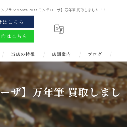
 モンブラン Monte Rosa モンテローザ】万年筆 買取しました！！
せはこちら
予約はこちら
当店の特徴
店舗案内
ブログ
金
ブランド
ンテローザ】万年筆 買取しまし
お酒
金券
時計