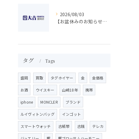
2026/08/03
【お盆休みのお知らせ】買取専門 大吉 盛岡店
タグ
Tags
盛岡
買取
タグホイヤー
金
金価格
お酒
ウイスキー
山崎18年
携帯
iphone
MONCLER
ブランド
ルイヴィトンバッグ
インゴット
スマートウォッチ
古紙幣
古銭
テレカ
ジュエリー
響
響ブロッサムハーモニー