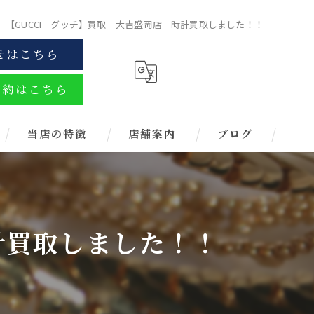
【GUCCI グッチ】買取 大吉盛岡店 時計買取しました！！
せはこちら
予約はこちら
当店の特徴
店舗案内
ブログ
金
ブランド
計買取しました！！
お酒
金券
時計