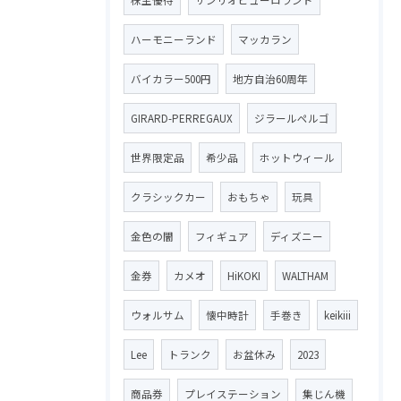
ハーモニーランド
マッカラン
バイカラー500円
地方自治60周年
GIRARD-PERREGAUX
ジラールペルゴ
世界限定品
希少品
ホットウィール
クラシックカー
おもちゃ
玩具
金色の闇
フィギュア
ディズニー
金券
カメオ
HiKOKI
WALTHAM
ウォルサム
懐中時計
手巻き
keikiii
Lee
トランク
お盆休み
2023
商品券
プレイステーション
集じん機