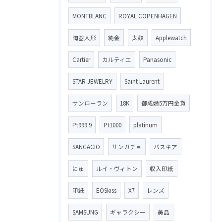
MONTBLANC
ROYAL COPENHAGEN
陶器人形
純金
太鼓
Applewatch
Cartier
カルティエ
Panasonic
STAR JEWELRY
Saint Laurent
サンローラン
18K
御成婚5万円金貨
Pt999.9
Pt1000
platinum
SANGACIO
サンガチョ
バスキア
にゅ
ルイ・ヴィトン
収入印紙
印紙
EOSkiss
X7
レンズ
SAMSUNG
ギャラクシー
美品