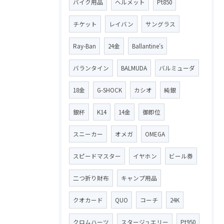
バイク用品
ヘルメット
Pt850
チケット
レイバン
サングラス
Ray-Ban
24金
Ballantine′s
バランタイン
BALMUDA
バルミューダ
18金
G-SHOCK
カシオ
純銀
銀杯
K14
14金
御即位
スニーカー
オメガ
OMEGA
スピードマスター
イヤホン
ビール券
二つ折り財布
キャンプ用品
クオカード
QUO
コーチ
24K
クロムハーツ
スタージュエリー
Pt950