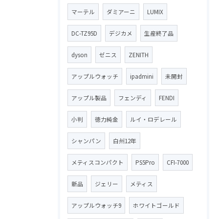
マーテル
ダミアーニ
LUMIX
DC-TZ95D
デジカメ
生産終了品
dyson
ゼニス
ZENITH
アップルウォッチ
ipadmini
未開封
アップル製品
フェンディ
FENDI
小判
徳力純金
ルイ・ロデレール
シャンパン
白州12年
メティスコンパクト
PS5Pro
CFI-7000
新品
ジェリー
メティス
アップルウォッチ9
ホワイトゴールド