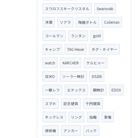
スワロフスキークリスタル
Swarovski
洋酒
ソアラ
陶器ボトル
Coleman
コールマン
ランタン
gold
キャンプ
TAG Heuer
タグ・ホイヤー
watch
KARCHER
ケルヒャー
SEIKO
ソーラー時計
D5200
一眼レフ
エドックス
腕時計
EDOX
スマホ
記念硬貨
千円銀貨
ネックレス
リング
指輪
家電
掃除機
アンカー
バック