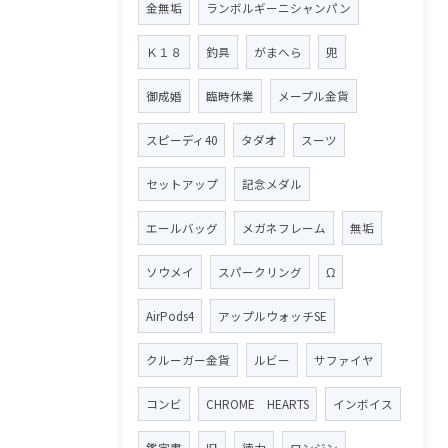
金無垢
ランボルギーニシャンパン
Ｋ１８
釣具
がまへら
兜
御成婚
臨時休業
メープル金貨
スピーディ40
タダオ
スーツ
セットアップ
記念メダル
エールバッグ
メガネフレーム
無垢
ソウメイ
スパークリング
Ω
AirPods4
アップルウォッチSE
クルーガー金貨
ルビー
サファイヤ
コンビ
CHROME HEARTS
インボイス
鑑定書
旧
徳力
ロンジン