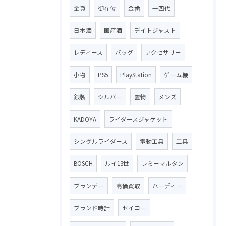
金貨
御在位
金歯
十四代
日本酒
国産酒
デイトジャスト
レディース
バッグ
アクセサリー
小物
PS5
PlayStation
ゲーム機
銀製
シルバー
置物
メンズ
KADOYA
ライダースジャケット
シングルライダース
電動工具
工具
BOSCH
ルイ13世
レミーマルタン
ブランデー
高価買取
ハーディー
ブランド時計
セイコー