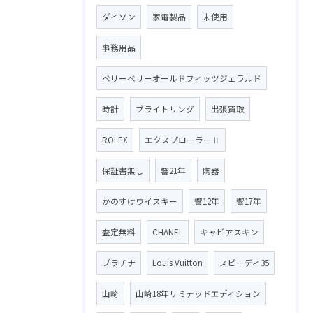
ダイソン
家電製品
未使用
事務用品
ベリーベリーオールドフィッツジェラルド
時計
ブライトリング
出張買取
ROLEX
エクスプローラーⅡ
保証書無し
響21年
陶器
かのすけウイスキー
響12年
響17年
査定無料
CHANEL
キャビアスキン
プラチナ
Louis Vuitton
スピーディ35
山崎
山崎18年リミテッドエディション