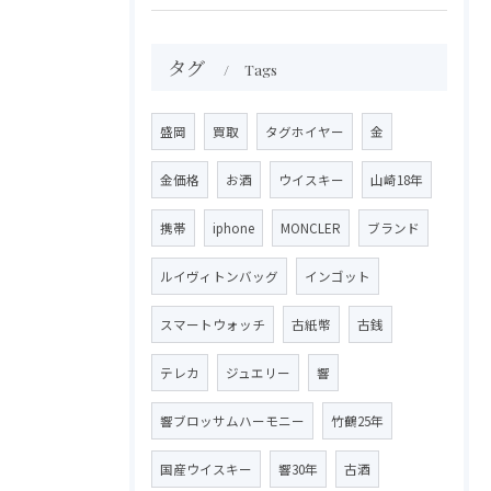
タグ
Tags
盛岡
買取
タグホイヤー
金
金価格
お酒
ウイスキー
山崎18年
携帯
iphone
MONCLER
ブランド
ルイヴィトンバッグ
インゴット
スマートウォッチ
古紙幣
古銭
テレカ
ジュエリー
響
響ブロッサムハーモニー
竹鶴25年
国産ウイスキー
響30年
古酒