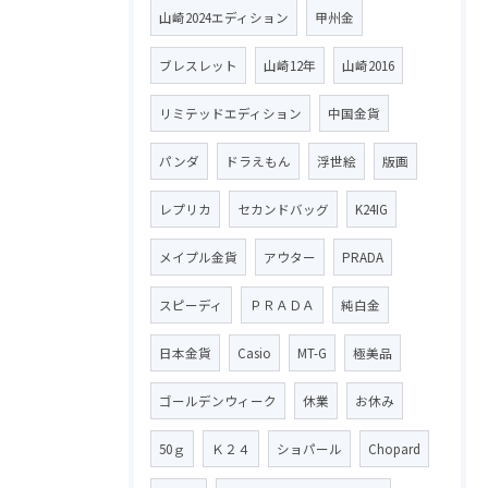
山崎2024エディション
甲州金
ブレスレット
山崎12年
山崎2016
リミテッドエディション
中国金貨
パンダ
ドラえもん
浮世絵
版画
レプリカ
セカンドバッグ
K24IG
メイプル金貨
アウター
PRADA
スピーディ
ＰＲＡＤＡ
純白金
日本金貨
Casio
MT-G
極美品
ゴールデンウィーク
休業
お休み
50ｇ
Ｋ２４
ショパール
Chopard