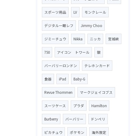
スポーツ用品
LV
モンクレール
デジタル一眼レフ
Jimmy Choo
ジミーチュウ
Nikka
ニッカ
宮城峡
750
アイコン トワール
銀
バーバリーロンドン
テレホンカード
食器
iPad
Baby-G
Revue Thommen
マークジェイコブス
スーツケース
プラダ
Hamilton
Burberry
バーバリー
ドンペリ
ピカチュウ
ポケモン
海外限定