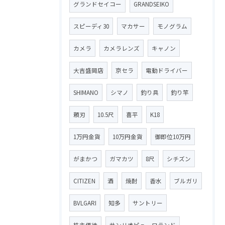
グランドセイコー
GRANDSEIKO
スピーディ30
マカサー
モノグラム
カメラ
カメラレンズ
キャノン
大吉盛岡店
京セラ
電動ドライバー
SHIMANO
シマノ
釣り具
釣り竿
頼刃
10.5尺
喜平
K18
1万円金貨
10万円金貨
御即位10万円
がまかつ
ガマカツ
8尺
シチズン
CITIZEN
酒
焼酎
香水
ブルガリ
BVLGARI
知多
サントリー
株主優待
サンリオピューロランド