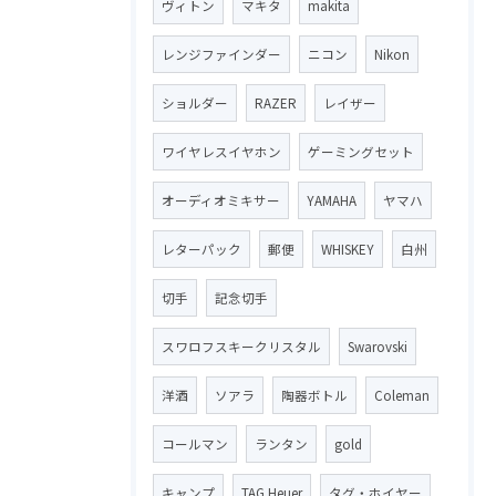
ヴィトン
マキタ
makita
レンジファインダー
ニコン
Nikon
ショルダー
RAZER
レイザー
ワイヤレスイヤホン
ゲーミングセット
オーディオミキサー
YAMAHA
ヤマハ
レターパック
郵便
WHISKEY
白州
切手
記念切手
スワロフスキークリスタル
Swarovski
洋酒
ソアラ
陶器ボトル
Coleman
コールマン
ランタン
gold
キャンプ
TAG Heuer
タグ・ホイヤー