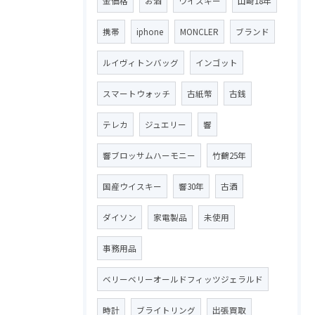
金価格
お酒
ウイスキー
山崎18年
携帯
iphone
MONCLER
ブランド
ルイヴィトンバッグ
インゴット
スマートウォッチ
古紙幣
古銭
テレカ
ジュエリー
響
響ブロッサムハーモニー
竹鶴25年
国産ウイスキー
響30年
古酒
ダイソン
家電製品
未使用
事務用品
ベリーベリーオールドフィッツジェラルド
時計
ブライトリング
出張買取