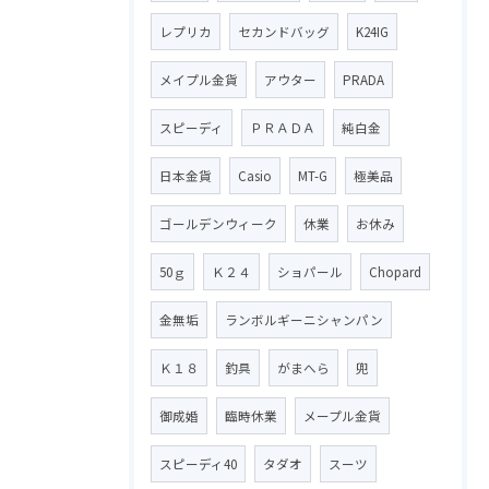
レプリカ
セカンドバッグ
K24IG
メイプル金貨
アウター
PRADA
スピーディ
ＰＲＡＤＡ
純白金
日本金貨
Casio
MT-G
極美品
ゴールデンウィーク
休業
お休み
50ｇ
Ｋ２４
ショパール
Chopard
金無垢
ランボルギーニシャンパン
Ｋ１８
釣具
がまへら
兜
御成婚
臨時休業
メープル金貨
スピーディ40
タダオ
スーツ