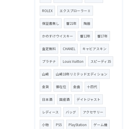
ROLEX
エクスプローラーⅡ
保証書無し
響21年
陶器
かのすけウイスキー
響12年
響17年
査定無料
CHANEL
キャビアスキン
プラチナ
Louis Vuitton
スピーディ35
山崎
山崎18年リミテッドエディション
金貨
御在位
金歯
十四代
日本酒
国産酒
デイトジャスト
レディース
バッグ
アクセサリー
小物
PS5
PlayStation
ゲーム機