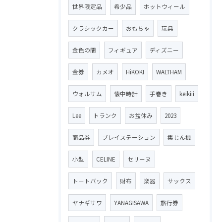
世界限定品
希少品
ホットウィール
クラシックカー
おもちゃ
玩具
金色の闇
フィギュア
ディズニー
金券
カメオ
HiKOKI
WALTHAM
ウォルサム
懐中時計
手巻き
keikiii
Lee
トランク
お盆休み
2023
商品券
プレイステーション
集じん機
小型
CELINE
セリーヌ
トートバック
財布
楽器
サックス
ヤナギサワ
YANAGISAWA
旅行券