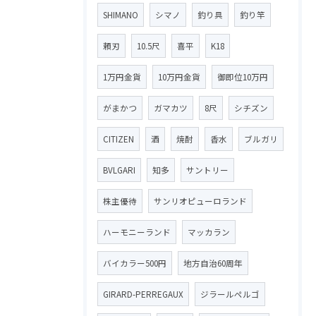
SHIMANO
シマノ
釣り具
釣り竿
頼刃
10.5尺
喜平
K18
1万円金貨
10万円金貨
御即位10万円
がまかつ
ガマカツ
8尺
シチズン
CITIZEN
酒
焼酎
香水
ブルガリ
BVLGARI
知多
サントリー
株主優待
サンリオピューロランド
ハーモニーランド
マッカラン
バイカラー500円
地方自治60周年
GIRARD-PERREGAUX
ジラールペルゴ