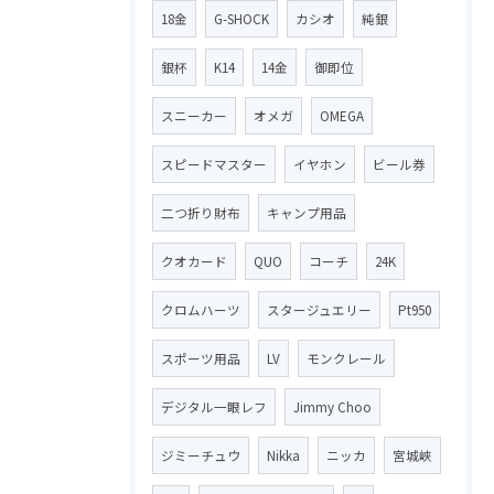
18金
G-SHOCK
カシオ
純銀
銀杯
K14
14金
御即位
スニーカー
オメガ
OMEGA
スピードマスター
イヤホン
ビール券
二つ折り財布
キャンプ用品
クオカード
QUO
コーチ
24K
クロムハーツ
スタージュエリー
Pt950
スポーツ用品
LV
モンクレール
デジタル一眼レフ
Jimmy Choo
ジミーチュウ
Nikka
ニッカ
宮城峡