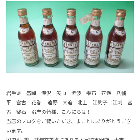
岩手県 盛岡 滝沢 矢巾 紫波 雫石 花巻 八幡
平 宮古 花巻 遠野 大迫 北上 江釣子 江刺 宮
古 釜石 沿岸の皆様、こんにちは！
当店のブログをご覧いただき、まことにありがとうござ
います。
国道4号線 茶畑交差点にあります買取専門店、大吉