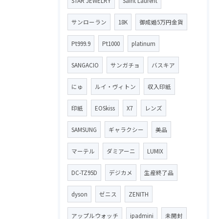
STAR JEWELRY
Saint Laurent
サンローラン
18K
御成婚5万円金貨
Pt999.9
Pt1000
platinum
SANGACIO
サンガチョ
バスキア
にゅ
ルイ・ヴィトン
収入印紙
印紙
EOSkiss
X7
レンズ
SAMSUNG
ギャラクシー
美品
マーテル
ダミアーニ
LUMIX
DC-TZ95D
デジカメ
生産終了品
dyson
ゼニス
ZENITH
アップルウォッチ
ipadmini
未開封