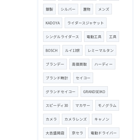
銀製
シルバー
置物
メンズ
KADOYA
ライダースジャケット
シングルライダース
電動工具
工具
BOSCH
ルイ13世
レミーマルタン
ブランデー
高価買取
ハーディー
ブランド時計
セイコー
グランドセイコー
GRANDSEIKO
スピーディ30
マカサー
モノグラム
カメラ
カメラレンズ
キャノン
大吉盛岡店
京セラ
電動ドライバー