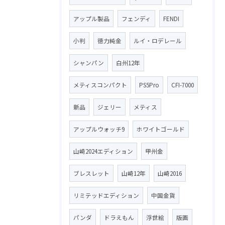
アップル製品
フェンディ
FENDI
小判
徳力純金
ルイ・ロデレール
シャンパン
白州12年
メティスコンパクト
PS5Pro
CFI-7000
新品
ジェリー
メティス
アップルウォッチ9
ホワイトゴールド
山崎2024エディション
甲州金
ブレスレット
山崎12年
山崎2016
リミテッドエディション
中国金貨
パンダ
ドラえもん
浮世絵
版画