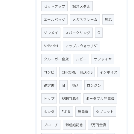
セットアップ
記念メダル
エールバッグ
メガネフレーム
無垢
ソウメイ
スパークリング
Ω
AirPods4
アップルウォッチSE
クルーガー金貨
ルビー
サファイヤ
コンビ
CHROME HEARTS
インボイス
鑑定書
旧
徳力
ロンジン
トップ
BREITLING
ポータブル発電機
ホンダ
EU18i
発電機
タブレット
ブローチ
御成婚記念
5万円金貨