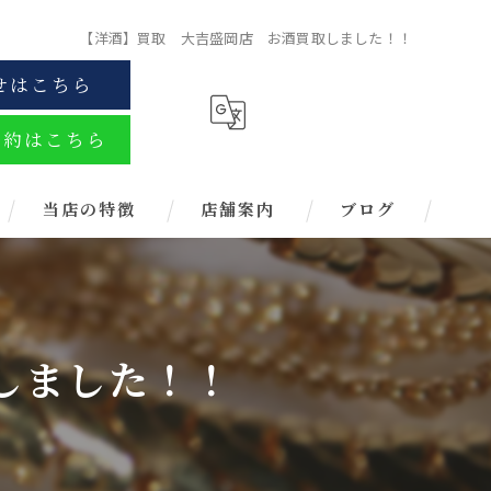
【洋酒】買取 大吉盛岡店 お酒買取しました！！
せはこちら
予約はこちら
当店の特徴
店舗案内
ブログ
金
ブランド
しました！！
お酒
金券
時計