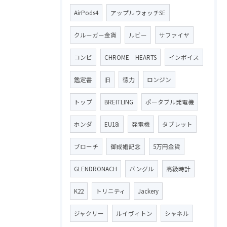
AirPods4
アップルウォッチSE
クルーガー金貨
ルビー
サファイヤ
コンビ
CHROME HEARTS
インボイス
鑑定書
旧
徳力
ロンジン
トップ
BREITLING
ポータブル発電機
ホンダ
EU18i
発電機
タブレット
ブローチ
御成婚記念
5万円金貨
GLENDRONACH
バングル
高級時計
K22
トリニティ
Jackery
ジャクリー
ルイヴィトン
シャネル