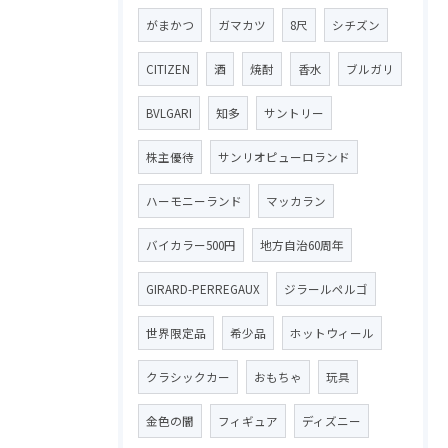
がまかつ
ガマカツ
8尺
シチズン
CITIZEN
酒
焼酎
香水
ブルガリ
BVLGARI
知多
サントリー
株主優待
サンリオピューロランド
ハーモニーランド
マッカラン
バイカラー500円
地方自治60周年
GIRARD-PERREGAUX
ジラールペルゴ
世界限定品
希少品
ホットウィール
クラシックカー
おもちゃ
玩具
金色の闇
フィギュア
ディズニー