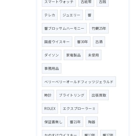
スマートウォッチ
古紙幣
古銭
テレカ
ジュエリー
響
響ブロッサムハーモニー
竹鶴25年
国産ウイスキー
響30年
古酒
ダイソン
家電製品
未使用
事務用品
ベリーベリーオールドフィッツジェラルド
時計
ブライトリング
出張買取
ROLEX
エクスプローラーⅡ
保証書無し
響21年
陶器
かのすけウイスキー
響12年
響17年