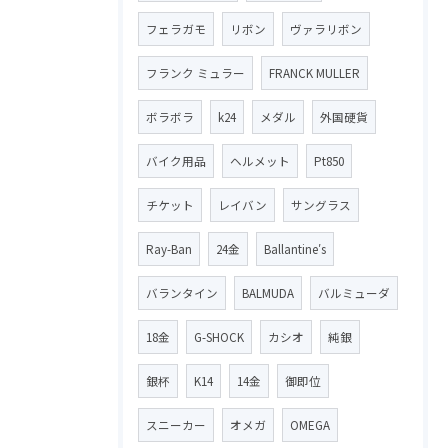
フェラガモ
リボン
ヴァラリボン
フランク ミュラー
FRANCK MULLER
ボラボラ
k24
メダル
外国硬貨
バイク用品
ヘルメット
Pt850
チケット
レイバン
サングラス
Ray-Ban
24金
Ballantine′s
バランタイン
BALMUDA
バルミューダ
18金
G-SHOCK
カシオ
純銀
銀杯
K14
14金
御即位
スニーカー
オメガ
OMEGA