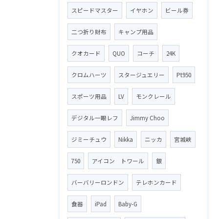
スピードマスター
イヤホン
ビール券
二つ折り財布
キャンプ用品
クオカード
QUO
コーチ
24K
クロムハーツ
スタージュエリー
Pt950
スポーツ用品
LV
モンクレール
デジタル一眼レフ
Jimmy Choo
ジミーチュウ
Nikka
ニッカ
宮城峡
750
アイコン トワール
銀
バーバリーロンドン
テレホンカード
食器
iPad
Baby-G