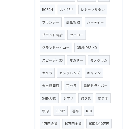
BOSCH
ルイ13世
レミーマルタン
ブランデー
高価買取
ハーディー
ブランド時計
セイコー
グランドセイコー
GRANDSEIKO
スピーディ30
マカサー
モノグラム
カメラ
カメラレンズ
キャノン
大吉盛岡店
京セラ
電動ドライバー
SHIMANO
シマノ
釣り具
釣り竿
頼刃
10.5尺
喜平
K18
1万円金貨
10万円金貨
御即位10万円