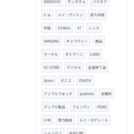
SANGACIO
サンガチョ
バスキア
にゅ
ルイ・ヴィトン
収入印紙
印紙
EOSkiss
X7
レンズ
SAMSUNG
ギャラクシー
美品
マーテル
ダミアーニ
LUMIX
DC-TZ95D
デジカメ
生産終了品
dyson
ゼニス
ZENITH
アップルウォッチ
ipadmini
未開封
アップル製品
フェンディ
FENDI
小判
徳力純金
ルイ・ロデレール
シャンパン
白州12年