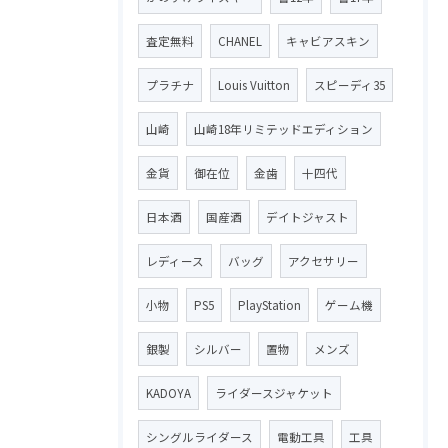
査定無料
CHANEL
キャビアスキン
プラチナ
Louis Vuitton
スピーディ35
山崎
山崎18年リミテッドエディション
金貨
御在位
金歯
十四代
日本酒
国産酒
デイトジャスト
レディース
バッグ
アクセサリー
小物
PS5
PlayStation
ゲーム機
銀製
シルバー
置物
メンズ
KADOYA
ライダースジャケット
シングルライダース
電動工具
工具