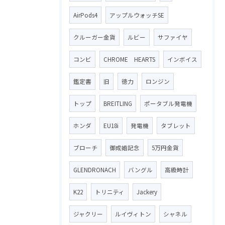
AirPods4
アップルウォッチSE
クルーガー金貨
ルビー
サファイヤ
コンビ
CHROME HEARTS
インボイス
鑑定書
旧
徳力
ロンジン
トップ
BREITLING
ポータブル発電機
ホンダ
EU18i
発電機
タブレット
ブローチ
御成婚記念
5万円金貨
GLENDRONACH
バングル
高級時計
K22
トリニティ
Jackery
ジャクリー
ルイヴィトン
シャネル