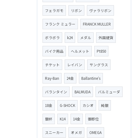
フェラガモ
リボン
ヴァラリボン
フランク ミュラー
FRANCK MULLER
ボラボラ
k24
メダル
外国硬貨
バイク用品
ヘルメット
Pt850
チケット
レイバン
サングラス
Ray-Ban
24金
Ballantine′s
バランタイン
BALMUDA
バルミューダ
18金
G-SHOCK
カシオ
純銀
銀杯
K14
14金
御即位
スニーカー
オメガ
OMEGA