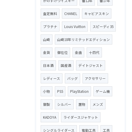
かのすけウイスキー
響12年
響17年
査定無料
CHANEL
キャビアスキン
プラチナ
Louis Vuitton
スピーディ35
山崎
山崎18年リミテッドエディション
金貨
御在位
金歯
十四代
日本酒
国産酒
デイトジャスト
レディース
バッグ
アクセサリー
小物
PS5
PlayStation
ゲーム機
銀製
シルバー
置物
メンズ
KADOYA
ライダースジャケット
シングルライダース
電動工具
工具