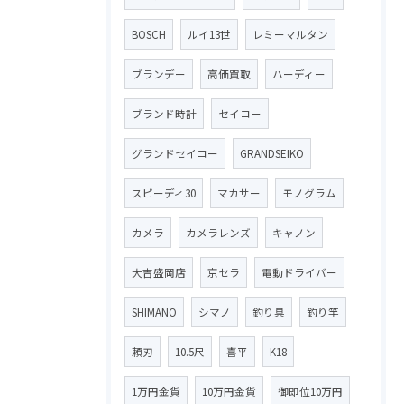
BOSCH
ルイ13世
レミーマルタン
ブランデー
高価買取
ハーディー
ブランド時計
セイコー
グランドセイコー
GRANDSEIKO
スピーディ30
マカサー
モノグラム
カメラ
カメラレンズ
キャノン
大吉盛岡店
京セラ
電動ドライバー
SHIMANO
シマノ
釣り具
釣り竿
頼刃
10.5尺
喜平
K18
1万円金貨
10万円金貨
御即位10万円