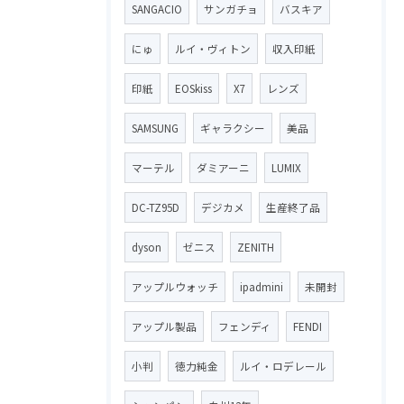
SANGACIO
サンガチョ
バスキア
にゅ
ルイ・ヴィトン
収入印紙
印紙
EOSkiss
X7
レンズ
SAMSUNG
ギャラクシー
美品
マーテル
ダミアーニ
LUMIX
DC-TZ95D
デジカメ
生産終了品
dyson
ゼニス
ZENITH
アップルウォッチ
ipadmini
未開封
アップル製品
フェンディ
FENDI
小判
徳力純金
ルイ・ロデレール