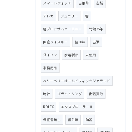
スマートウォッチ
古紙幣
古銭
テレカ
ジュエリー
響
響ブロッサムハーモニー
竹鶴25年
国産ウイスキー
響30年
古酒
ダイソン
家電製品
未使用
事務用品
ベリーベリーオールドフィッツジェラルド
時計
ブライトリング
出張買取
ROLEX
エクスプローラーⅡ
保証書無し
響21年
陶器