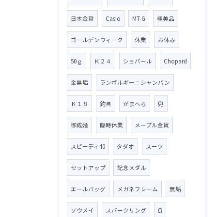
日本金貨
Casio
MT-G
極美品
ゴールデンウィーク
休業
お休み
50ｇ
Ｋ２４
ショパール
Chopard
金無垢
ランボルギーニシャンパン
Ｋ１８
釣具
がまへら
兜
御成婚
臨時休業
メープル金貨
スピーディ40
タダオ
スーツ
セットアップ
記念メダル
エールバッグ
メガネフレーム
無垢
ソウメイ
スパークリング
Ω