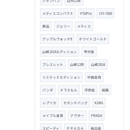
シャンパン
白州12年
メティスコンパクト
PS5Pro
CFI-7000
新品
ジェリー
メティス
アップルウォッチ9
ホワイトゴールド
山崎2024エディション
甲州金
ブレスレット
山崎12年
山崎2016
リミテッドエディション
中国金貨
パンダ
ドラえもん
浮世絵
版画
レプリカ
セカンドバッグ
K24IG
メイプル金貨
アウター
PRADA
スピーディ
ＰＲＡＤＡ
純白金