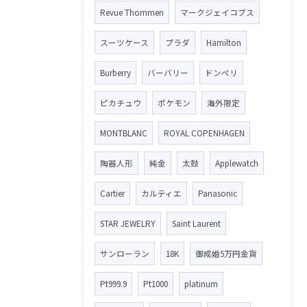
Revue Thommen
マークジェイコブス
スーツケース
プラダ
Hamilton
Burberry
バーバリー
ドンペリ
ピカチュウ
ポケモン
海外限定
MONTBLANC
ROYAL COPENHAGEN
陶器人形
純金
太鼓
Applewatch
Cartier
カルティエ
Panasonic
STAR JEWELRY
Saint Laurent
サンローラン
18K
御成婚5万円金貨
Pt999.9
Pt1000
platinum