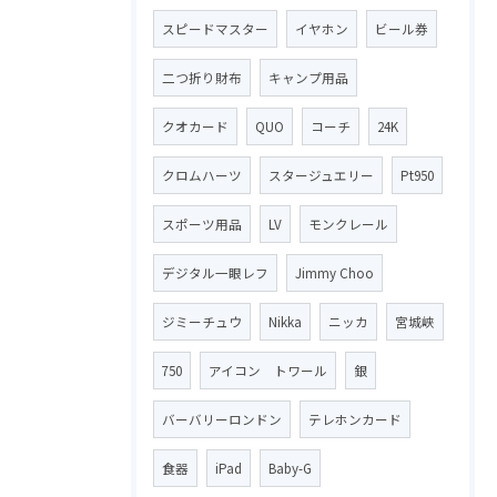
スピードマスター
イヤホン
ビール券
二つ折り財布
キャンプ用品
クオカード
QUO
コーチ
24K
クロムハーツ
スタージュエリー
Pt950
スポーツ用品
LV
モンクレール
デジタル一眼レフ
Jimmy Choo
ジミーチュウ
Nikka
ニッカ
宮城峡
750
アイコン トワール
銀
バーバリーロンドン
テレホンカード
食器
iPad
Baby-G