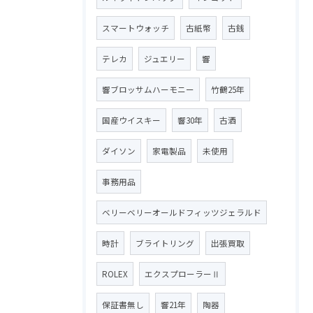
スマートウォッチ
古紙幣
古銭
テレカ
ジュエリー
響
響ブロッサムハーモニー
竹鶴25年
国産ウイスキー
響30年
古酒
ダイソン
家電製品
未使用
事務用品
ベリーベリーオールドフィッツジェラルド
時計
ブライトリング
出張買取
ROLEX
エクスプローラーⅡ
保証書無し
響21年
陶器