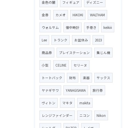
金色の闇
フィギュア
ディズニー
金券
カメオ
HiKOKI
WALTHAM
ウォルサム
懐中時計
手巻き
keikiii
Lee
トランク
お盆休み
2023
商品券
プレイステーション
集じん機
小型
CELINE
セリーヌ
トートバック
財布
楽器
サックス
ヤナギサワ
YANAGISAWA
旅行券
ヴィトン
マキタ
makita
レンジファインダー
ニコン
Nikon
ショルダー
RAZER
レイザー