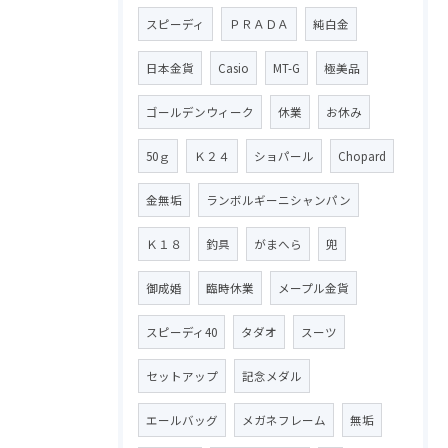
スピーディ
ＰＲＡＤＡ
純白金
日本金貨
Casio
MT-G
極美品
ゴールデンウィーク
休業
お休み
50ｇ
Ｋ２４
ショパール
Chopard
金無垢
ランボルギーニシャンパン
Ｋ１８
釣具
がまへら
兜
御成婚
臨時休業
メープル金貨
スピーディ40
タダオ
スーツ
セットアップ
記念メダル
エールバッグ
メガネフレーム
無垢