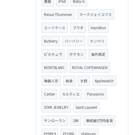
食器
iPad
Baby-G
Revue Thommen
マークジェイコブス
スーツケース
プラダ
Hamilton
Burberry
バーバリー
ドンペリ
ピカチュウ
ポケモン
海外限定
MONTBLANC
ROYAL COPENHAGEN
陶器人形
純金
太鼓
Applewatch
Cartier
カルティエ
Panasonic
STAR JEWELRY
Saint Laurent
サンローラン
18K
御成婚5万円金貨
Pt999.9
Pt1000
platinum