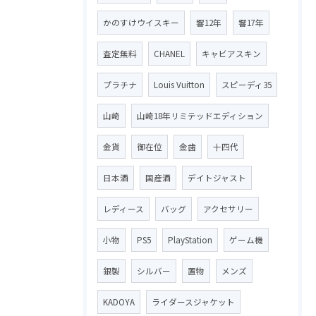
かのすけウイスキー
響12年
響17年
査定無料
CHANEL
キャビアスキン
プラチナ
Louis Vuitton
スピーディ35
山崎
山崎18年リミテッドエディション
金貨
御在位
金歯
十四代
日本酒
国産酒
デイトジャスト
レディース
バッグ
アクセサリー
小物
PS5
PlayStation
ゲーム機
銀製
シルバー
置物
メンズ
KADOYA
ライダースジャケット