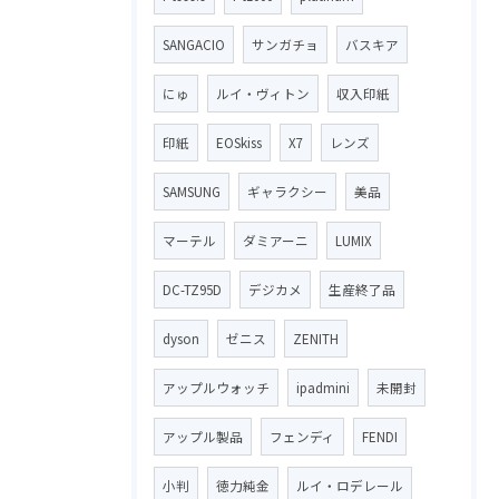
SANGACIO
サンガチョ
バスキア
にゅ
ルイ・ヴィトン
収入印紙
印紙
EOSkiss
X7
レンズ
SAMSUNG
ギャラクシー
美品
マーテル
ダミアーニ
LUMIX
DC-TZ95D
デジカメ
生産終了品
dyson
ゼニス
ZENITH
アップルウォッチ
ipadmini
未開封
アップル製品
フェンディ
FENDI
小判
徳力純金
ルイ・ロデレール