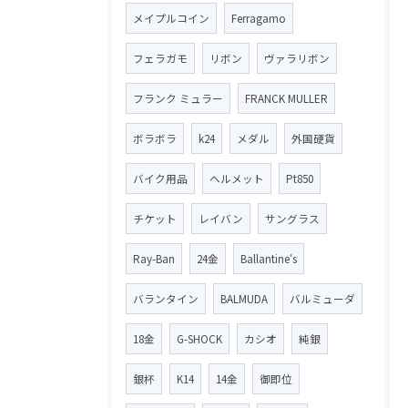
メイプルコイン
Ferragamo
フェラガモ
リボン
ヴァラリボン
フランク ミュラー
FRANCK MULLER
ボラボラ
k24
メダル
外国硬貨
バイク用品
ヘルメット
Pt850
チケット
レイバン
サングラス
Ray-Ban
24金
Ballantine′s
バランタイン
BALMUDA
バルミューダ
18金
G-SHOCK
カシオ
純銀
銀杯
K14
14金
御即位