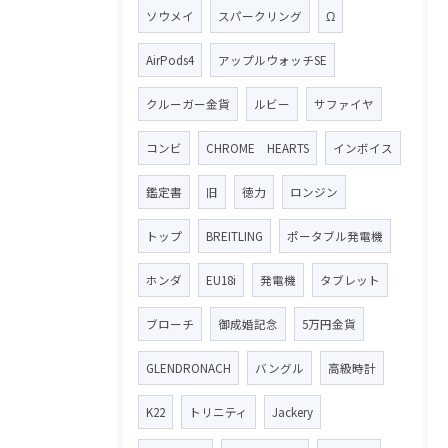
ソウメイ
スパークリング
Ω
AirPods4
アップルウォッチSE
クルーガー金貨
ルビー
サファイヤ
コンビ
CHROME HEARTS
インボイス
鑑定書
旧
徳力
ロンジン
トップ
BREITLING
ポータブル発電機
ホンダ
EU18i
発電機
タブレット
ブローチ
御成婚記念
5万円金貨
GLENDRONACH
バングル
高級時計
K22
トリニティ
Jackery