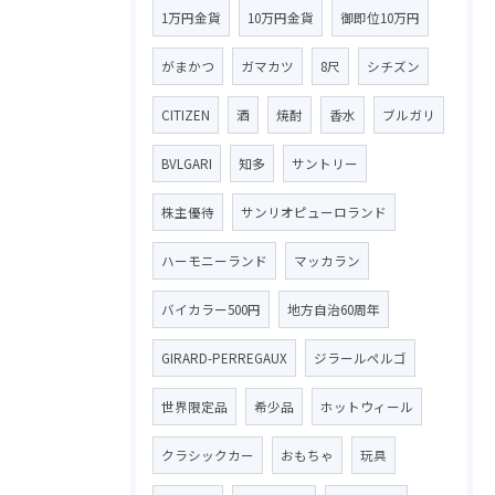
1万円金貨
10万円金貨
御即位10万円
がまかつ
ガマカツ
8尺
シチズン
CITIZEN
酒
焼酎
香水
ブルガリ
BVLGARI
知多
サントリー
株主優待
サンリオピューロランド
ハーモニーランド
マッカラン
バイカラー500円
地方自治60周年
GIRARD-PERREGAUX
ジラールペルゴ
世界限定品
希少品
ホットウィール
クラシックカー
おもちゃ
玩具