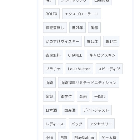
ROLEX
エクスプローラーⅡ
保証書無し
響21年
陶器
かのすけウイスキー
響12年
響17年
査定無料
CHANEL
キャビアスキン
プラチナ
Louis Vuitton
スピーディ35
山崎
山崎18年リミテッドエディション
金貨
御在位
金歯
十四代
日本酒
国産酒
デイトジャスト
レディース
バッグ
アクセサリー
小物
PS5
PlayStation
ゲーム機