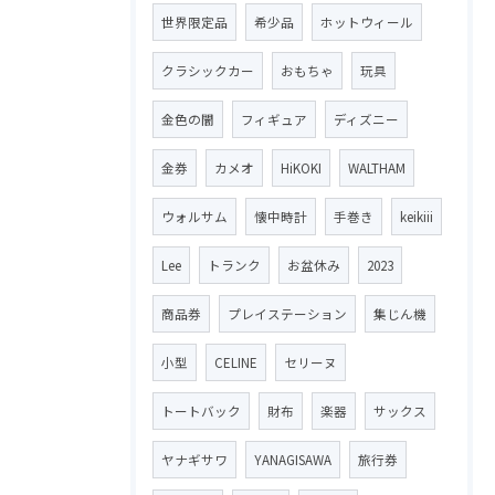
世界限定品
希少品
ホットウィール
クラシックカー
おもちゃ
玩具
金色の闇
フィギュア
ディズニー
金券
カメオ
HiKOKI
WALTHAM
ウォルサム
懐中時計
手巻き
keikiii
Lee
トランク
お盆休み
2023
商品券
プレイステーション
集じん機
小型
CELINE
セリーヌ
トートバック
財布
楽器
サックス
ヤナギサワ
YANAGISAWA
旅行券