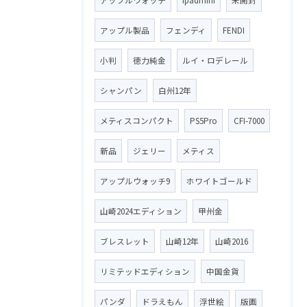
アップル製品
フェンディ
FENDI
小判
徳力純金
ルイ・ロデレール
シャンパン
白州12年
メティスコンパクト
PS5Pro
CFI-7000
新品
ジェリー
メティス
アップルウォッチ9
ホワイトゴールド
山崎2024エディション
甲州金
ブレスレット
山崎12年
山崎2016
リミテッドエディション
中国金貨
パンダ
ドラえもん
浮世絵
版画