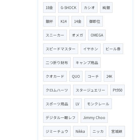
18金
G-SHOCK
カシオ
純銀
銀杯
K14
14金
御即位
スニーカー
オメガ
OMEGA
スピードマスター
イヤホン
ビール券
二つ折り財布
キャンプ用品
クオカード
QUO
コーチ
24K
クロムハーツ
スタージュエリー
Pt950
スポーツ用品
LV
モンクレール
デジタル一眼レフ
Jimmy Choo
ジミーチュウ
Nikka
ニッカ
宮城峡