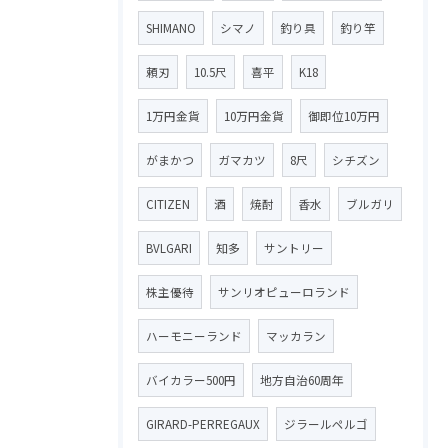
SHIMANO
シマノ
釣り具
釣り竿
頼刃
10.5尺
喜平
K18
1万円金貨
10万円金貨
御即位10万円
がまかつ
ガマカツ
8尺
シチズン
CITIZEN
酒
焼酎
香水
ブルガリ
BVLGARI
知多
サントリー
株主優待
サンリオピューロランド
ハーモニーランド
マッカラン
バイカラー500円
地方自治60周年
GIRARD-PERREGAUX
ジラールペルゴ