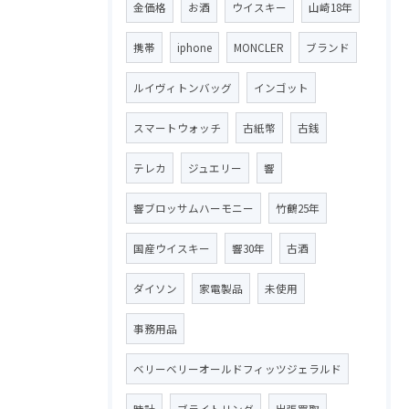
金価格
お酒
ウイスキー
山崎18年
携帯
iphone
MONCLER
ブランド
ルイヴィトンバッグ
インゴット
スマートウォッチ
古紙幣
古銭
テレカ
ジュエリー
響
響ブロッサムハーモニー
竹鶴25年
国産ウイスキー
響30年
古酒
ダイソン
家電製品
未使用
事務用品
ベリーベリーオールドフィッツジェラルド
時計
ブライトリング
出張買取