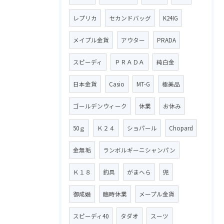
レプリカ
セカンドバッグ
K24IG
メイプル金貨
アウター
PRADA
スピーディ
ＰＲＡＤＡ
純白金
日本金貨
Casio
MT-G
極美品
ゴールデンウィーク
休業
お休み
50ｇ
Ｋ２４
ショパール
Chopard
金無垢
ランボルギーニシャンパン
Ｋ１８
釣具
がまへら
兜
御成婚
臨時休業
メープル金貨
スピーディ40
タダオ
スーツ