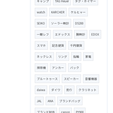
キャンプ
TAG Heuer
タグ・ホイヤー
watch
KARCHER
ケルヒャー
SEIKO
ソーラー時計
D5200
一眼レフ
エドックス
腕時計
EDOX
スマホ
記念硬貨
千円銀貨
ネックレス
リング
指輪
家電
掃除機
アンカー
バック
ブルートゥース
スピーカー
音響機器
daiwa
ダイワ
釣り
クラリネット
JAL
ANA
ブランドバッグ
ブランド財布
canon
Pt900