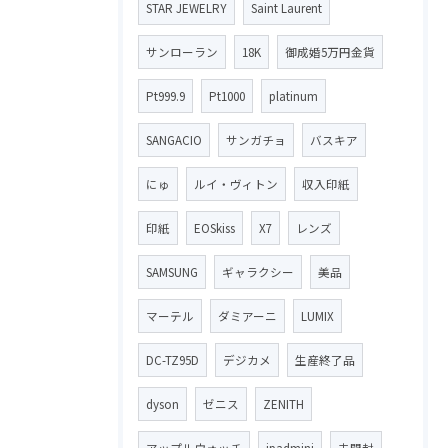
STAR JEWELRY
Saint Laurent
サンローラン
18K
御成婚5万円金貨
Pt999.9
Pt1000
platinum
SANGACIO
サンガチョ
バスキア
にゅ
ルイ・ヴィトン
収入印紙
印紙
EOSkiss
X7
レンズ
SAMSUNG
ギャラクシー
美品
マーテル
ダミアーニ
LUMIX
DC-TZ95D
デジカメ
生産終了品
dyson
ゼニス
ZENITH
アップルウォッチ
ipadmini
未開封