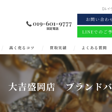
【ルイ
お問い合わ
019-601-9777
固定電話
LINEでのご
高く売るコツ
買取実績
よくある質問
 大吉盛岡店 ブランド