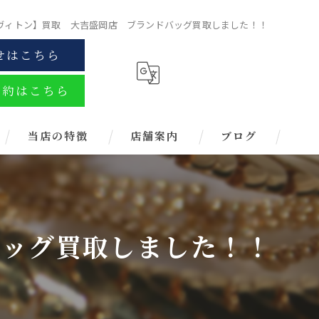
ヴィトン】買取 大吉盛岡店 ブランドバッグ買取しました！！
せはこちら
予約はこちら
当店の特徴
店舗案内
ブログ
金
ブランド
バッグ買取しました！！
お酒
金券
時計