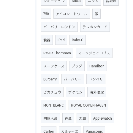
ジミーチュウ
Nikka
ニッカ
宮城峡
750
アイコン トワール
銀
バーバリーロンドン
テレホンカード
食器
iPad
Baby-G
Revue Thommen
マークジェイコブス
スーツケース
プラダ
Hamilton
Burberry
バーバリー
ドンペリ
ピカチュウ
ポケモン
海外限定
MONTBLANC
ROYAL COPENHAGEN
陶器人形
純金
太鼓
Applewatch
Cartier
カルティエ
Panasonic