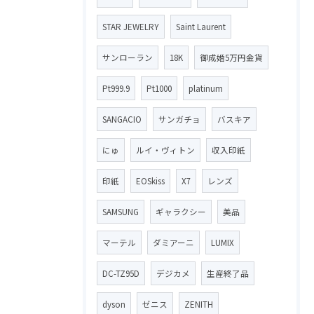
STAR JEWELRY
Saint Laurent
サンローラン
18K
御成婚5万円金貨
Pt999.9
Pt1000
platinum
SANGACIO
サンガチョ
バスキア
にゅ
ルイ・ヴィトン
収入印紙
印紙
EOSkiss
X7
レンズ
SAMSUNG
ギャラクシー
美品
マーテル
ダミアーニ
LUMIX
DC-TZ95D
デジカメ
生産終了品
dyson
ゼニス
ZENITH