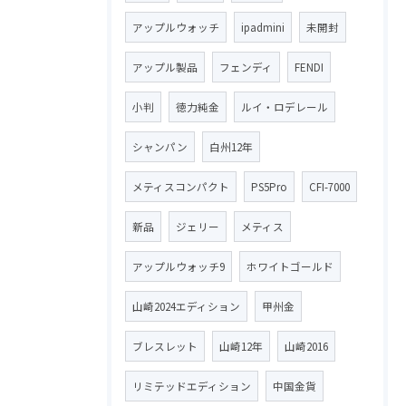
アップルウォッチ
ipadmini
未開封
アップル製品
フェンディ
FENDI
小判
徳力純金
ルイ・ロデレール
シャンパン
白州12年
メティスコンパクト
PS5Pro
CFI-7000
新品
ジェリー
メティス
アップルウォッチ9
ホワイトゴールド
山崎2024エディション
甲州金
ブレスレット
山崎12年
山崎2016
リミテッドエディション
中国金貨