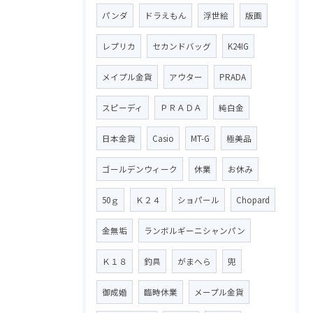
パンダ
ドラえもん
浮世絵
版画
レプリカ
セカンドバッグ
K24IG
メイプル金貨
アウター
PRADA
スピーディ
ＰＲＡＤＡ
純白金
日本金貨
Casio
MT-G
極美品
ゴールデンウィーク
休業
お休み
50ｇ
Ｋ２４
ショパール
Chopard
金無垢
ランボルギーニシャンパン
Ｋ１８
釣具
がまへら
兜
御成婚
臨時休業
メープル金貨