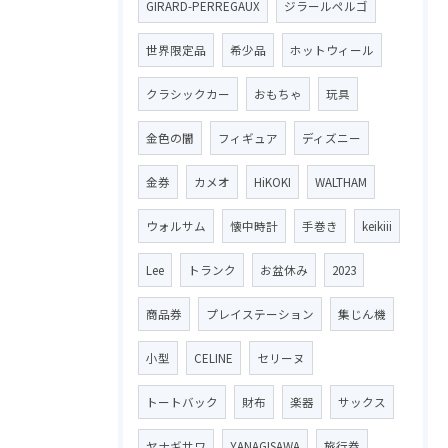
GIRARD-PERREGAUX
ジラールペルゴ
世界限定品
希少品
ホットウィール
クラシックカー
おもちゃ
玩具
金色の闇
フィギュア
ディズニー
金券
カメオ
HiKOKI
WALTHAM
ウォルサム
懐中時計
手巻き
keikiii
Lee
トランク
お盆休み
2023
商品券
プレイステーション
集じん機
小型
CELINE
セリーヌ
トートバック
財布
楽器
サックス
ヤナギサワ
YANAGISAWA
旅行券