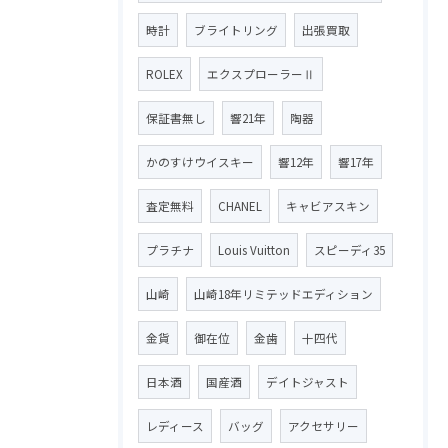
時計
ブライトリング
出張買取
ROLEX
エクスプローラーⅡ
保証書無し
響21年
陶器
かのすけウイスキー
響12年
響17年
査定無料
CHANEL
キャビアスキン
プラチナ
Louis Vuitton
スピーディ35
山崎
山崎18年リミテッドエディション
金貨
御在位
金歯
十四代
日本酒
国産酒
デイトジャスト
レディース
バッグ
アクセサリー