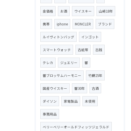
金価格
お酒
ウイスキー
山崎18年
携帯
iphone
MONCLER
ブランド
ルイヴィトンバッグ
インゴット
スマートウォッチ
古紙幣
古銭
テレカ
ジュエリー
響
響ブロッサムハーモニー
竹鶴25年
国産ウイスキー
響30年
古酒
ダイソン
家電製品
未使用
事務用品
ベリーベリーオールドフィッツジェラルド