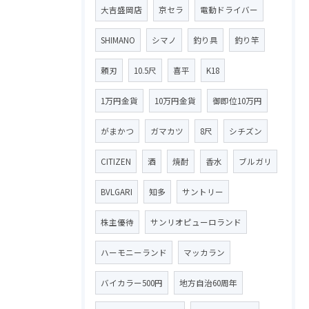
大吉盛岡店
京セラ
電動ドライバー
SHIMANO
シマノ
釣り具
釣り竿
頼刃
10.5尺
喜平
K18
1万円金貨
10万円金貨
御即位10万円
がまかつ
ガマカツ
8尺
シチズン
CITIZEN
酒
焼酎
香水
ブルガリ
BVLGARI
知多
サントリー
株主優待
サンリオピューロランド
ハーモニーランド
マッカラン
バイカラー500円
地方自治60周年