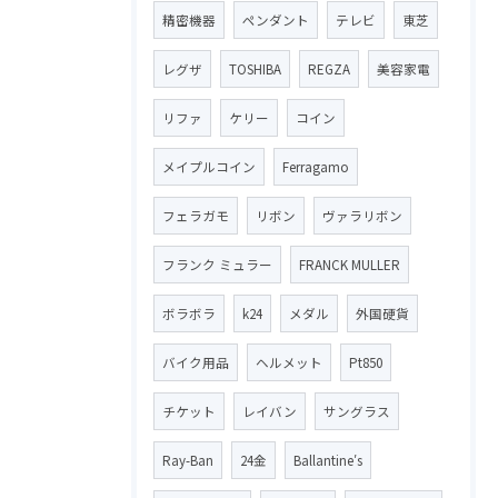
精密機器
ペンダント
テレビ
東芝
レグザ
TOSHIBA
REGZA
美容家電
リファ
ケリー
コイン
メイプルコイン
Ferragamo
フェラガモ
リボン
ヴァラリボン
フランク ミュラー
FRANCK MULLER
ボラボラ
k24
メダル
外国硬貨
バイク用品
ヘルメット
Pt850
チケット
レイバン
サングラス
Ray-Ban
24金
Ballantine′s