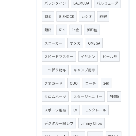
バランタイン
BALMUDA
バルミューダ
18金
G-SHOCK
カシオ
純銀
銀杯
K14
14金
御即位
スニーカー
オメガ
OMEGA
スピードマスター
イヤホン
ビール券
二つ折り財布
キャンプ用品
クオカード
QUO
コーチ
24K
クロムハーツ
スタージュエリー
Pt950
スポーツ用品
LV
モンクレール
デジタル一眼レフ
Jimmy Choo