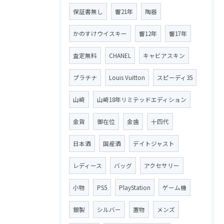
保証書無し
響21年
陶器
かのすけウイスキー
響12年
響17年
査定無料
CHANEL
キャビアスキン
プラチナ
Louis Vuitton
スピーディ35
山崎
山崎18年リミテッドエディション
金貨
御在位
金歯
十四代
日本酒
国産酒
デイトジャスト
レディース
バッグ
アクセサリー
小物
PS5
PlayStation
ゲーム機
銀製
シルバー
置物
メンズ