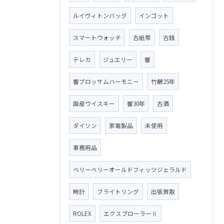
ルイヴィトンバッグ
インゴット
スマートウォッチ
古紙幣
古銭
テレカ
ジュエリー
響
響ブロッサムハーモニー
竹鶴25年
国産ウイスキー
響30年
古酒
ダイソン
家電製品
未使用
事務用品
ベリーベリーオールドフィッツジェラルド
時計
ブライトリング
出張買取
ROLEX
エクスプローラーⅡ