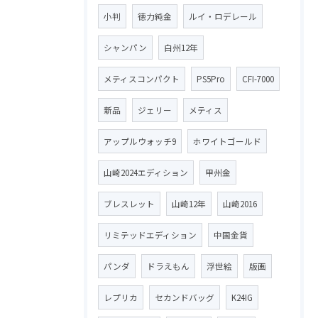
小判
徳力純金
ルイ・ロデレール
シャンパン
白州12年
メティスコンパクト
PS5Pro
CFI-7000
新品
ジェリー
メティス
アップルウォッチ9
ホワイトゴールド
山崎2024エディション
甲州金
ブレスレット
山崎12年
山崎2016
リミテッドエディション
中国金貨
パンダ
ドラえもん
浮世絵
版画
レプリカ
セカンドバッグ
K24IG