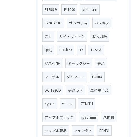
Pt999.9
Pt1000
platinum
SANGACIO
サンガチョ
バスキア
にゅ
ルイ・ヴィトン
収入印紙
印紙
EOSkiss
X7
レンズ
SAMSUNG
ギャラクシー
美品
マーテル
ダミアーニ
LUMIX
DC-TZ95D
デジカメ
生産終了品
dyson
ゼニス
ZENITH
アップルウォッチ
ipadmini
未開封
アップル製品
フェンディ
FENDI