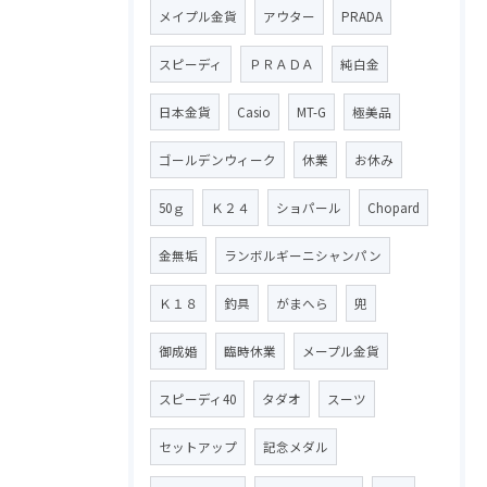
メイプル金貨
アウター
PRADA
スピーディ
ＰＲＡＤＡ
純白金
日本金貨
Casio
MT-G
極美品
ゴールデンウィーク
休業
お休み
50ｇ
Ｋ２４
ショパール
Chopard
金無垢
ランボルギーニシャンパン
Ｋ１８
釣具
がまへら
兜
御成婚
臨時休業
メープル金貨
スピーディ40
タダオ
スーツ
セットアップ
記念メダル