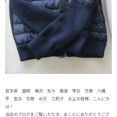
岩手県 盛岡 滝沢 矢巾 紫波 雫石 花巻 八幡
平 宮古 花巻 水沢 江釣子 北上の皆様、こんにち
は！
当店のブログをご覧いただき、まことにありがとうござ