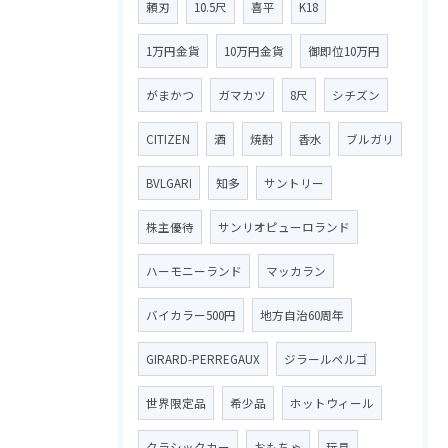
頼刃
10.5尺
喜平
K18
1万円金貨
10万円金貨
御即位10万円
がまかつ
ガマカツ
8尺
シチズン
CITIZEN
酒
焼酎
香水
ブルガリ
BVLGARI
知多
サントリー
株主優待
サンリオピューロランド
ハーモニーランド
マッカラン
バイカラー500円
地方自治60周年
GIRARD-PERREGAUX
ジラールペルゴ
世界限定品
希少品
ホットウィール
クラシックカー
おもちゃ
玩具