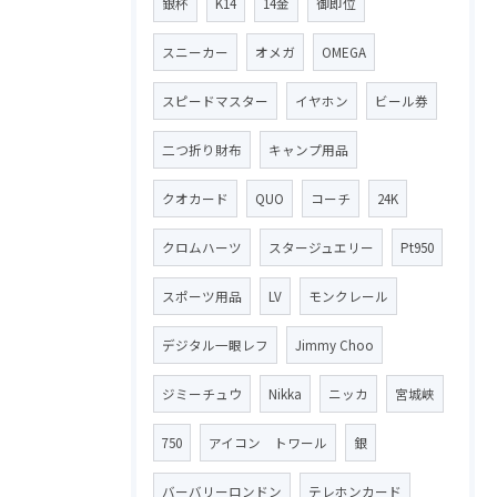
銀杯
K14
14金
御即位
スニーカー
オメガ
OMEGA
スピードマスター
イヤホン
ビール券
二つ折り財布
キャンプ用品
クオカード
QUO
コーチ
24K
クロムハーツ
スタージュエリー
Pt950
スポーツ用品
LV
モンクレール
デジタル一眼レフ
Jimmy Choo
ジミーチュウ
Nikka
ニッカ
宮城峡
750
アイコン トワール
銀
バーバリーロンドン
テレホンカード