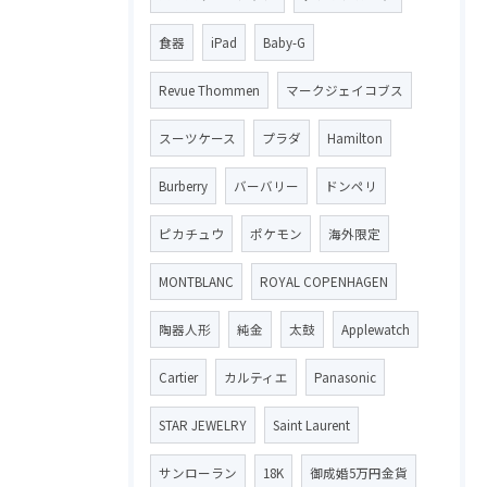
食器
iPad
Baby-G
Revue Thommen
マークジェイコブス
スーツケース
プラダ
Hamilton
Burberry
バーバリー
ドンペリ
ピカチュウ
ポケモン
海外限定
MONTBLANC
ROYAL COPENHAGEN
陶器人形
純金
太鼓
Applewatch
Cartier
カルティエ
Panasonic
STAR JEWELRY
Saint Laurent
サンローラン
18K
御成婚5万円金貨