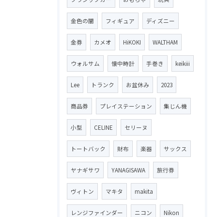
金色の闇
フィギュア
ディズニー
金券
カメオ
HiKOKI
WALTHAM
ウォルサム
懐中時計
手巻き
keikiii
Lee
トランク
お盆休み
2023
商品券
プレイステーション
集じん機
小型
CELINE
セリーヌ
トートバック
財布
楽器
サックス
ヤナギサワ
YANAGISAWA
旅行券
ヴィトン
マキタ
makita
レンジファインダー
ニコン
Nikon