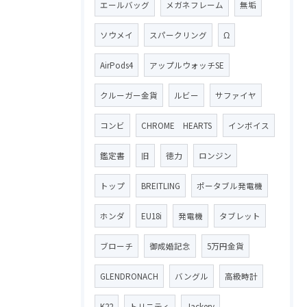
エールバッグ
メガネフレーム
無垢
ソウメイ
スパークリング
Ω
AirPods4
アップルウォッチSE
クルーガー金貨
ルビー
サファイヤ
コンビ
CHROME HEARTS
インボイス
鑑定書
旧
徳力
ロンジン
トップ
BREITLING
ポータブル発電機
ホンダ
EU18i
発電機
タブレット
ブローチ
御成婚記念
5万円金貨
GLENDRONACH
バングル
高級時計
K22
トリニティ
Jackery