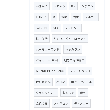
がまかつ
ガマカツ
8尺
シチズン
CITIZEN
酒
焼酎
香水
ブルガリ
BVLGARI
知多
サントリー
株主優待
サンリオピューロランド
ハーモニーランド
マッカラン
バイカラー500円
地方自治60周年
GIRARD-PERREGAUX
ジラールペルゴ
世界限定品
希少品
ホットウィール
クラシックカー
おもちゃ
玩具
金色の闇
フィギュア
ディズニー