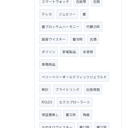
スマートウォッチ
古紙幣
古銭
テレカ
ジュエリー
響
響ブロッサムハーモニー
竹鶴25年
国産ウイスキー
響30年
古酒
ダイソン
家電製品
未使用
事務用品
ベリーベリーオールドフィッツジェラルド
時計
ブライトリング
出張買取
ROLEX
エクスプローラーⅡ
保証書無し
響21年
陶器
かのすけウイスキー
響12年
響17年