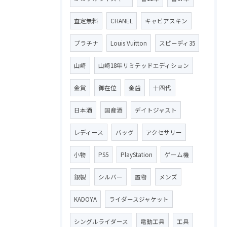
査定無料
CHANEL
キャビアスキン
プラチナ
Louis Vuitton
スピーディ35
山崎
山崎18年リミテッドエディション
金貨
御在位
金歯
十四代
日本酒
国産酒
デイトジャスト
レディース
バッグ
アクセサリー
小物
PS5
PlayStation
ゲーム機
銀製
シルバー
置物
メンズ
KADOYA
ライダースジャケット
シングルライダース
電動工具
工具