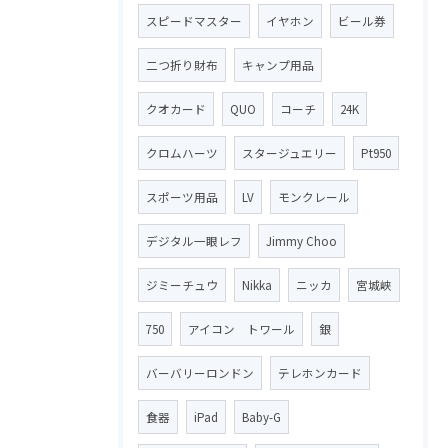
スピードマスター
イヤホン
ビール券
二つ折り財布
キャンプ用品
クオカード
QUO
コーチ
24K
クロムハーツ
スタージュエリー
Pt950
スポーツ用品
LV
モンクレール
デジタル一眼レフ
Jimmy Choo
ジミーチュウ
Nikka
ニッカ
宮城峡
750
アイコン トワール
銀
バーバリーロンドン
テレホンカード
食器
iPad
Baby-G