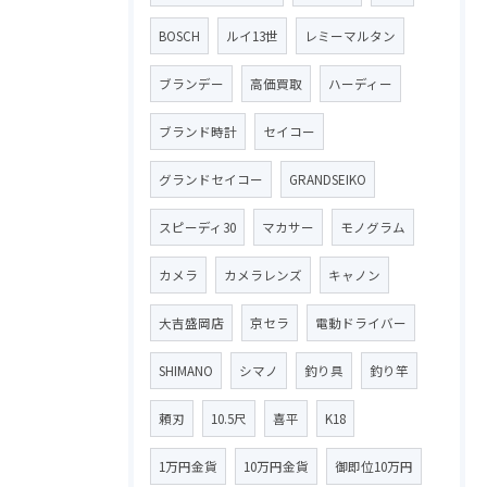
BOSCH
ルイ13世
レミーマルタン
ブランデー
高価買取
ハーディー
ブランド時計
セイコー
グランドセイコー
GRANDSEIKO
スピーディ30
マカサー
モノグラム
カメラ
カメラレンズ
キャノン
大吉盛岡店
京セラ
電動ドライバー
SHIMANO
シマノ
釣り具
釣り竿
頼刃
10.5尺
喜平
K18
1万円金貨
10万円金貨
御即位10万円