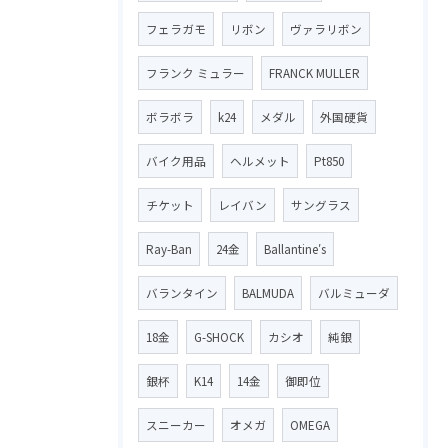
フェラガモ
リボン
ヴァラリボン
フランク ミュラー
FRANCK MULLER
ボラボラ
k24
メダル
外国硬貨
バイク用品
ヘルメット
Pt850
チケット
レイバン
サングラス
Ray-Ban
24金
Ballantine′s
バランタイン
BALMUDA
バルミューダ
18金
G-SHOCK
カシオ
純銀
銀杯
K14
14金
御即位
スニーカー
オメガ
OMEGA