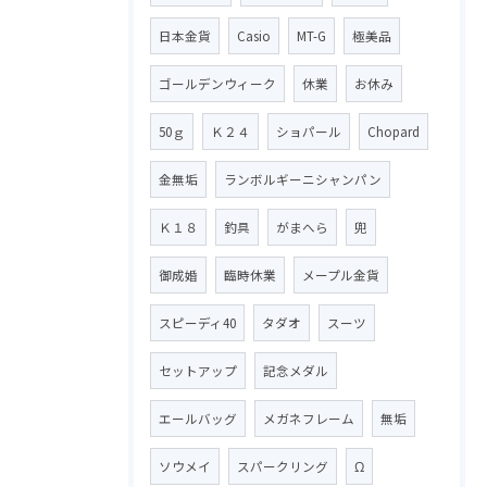
日本金貨
Casio
MT-G
極美品
ゴールデンウィーク
休業
お休み
50ｇ
Ｋ２４
ショパール
Chopard
金無垢
ランボルギーニシャンパン
Ｋ１８
釣具
がまへら
兜
御成婚
臨時休業
メープル金貨
スピーディ40
タダオ
スーツ
セットアップ
記念メダル
エールバッグ
メガネフレーム
無垢
ソウメイ
スパークリング
Ω