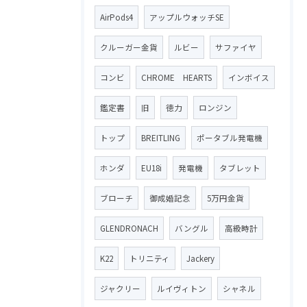
AirPods4
アップルウォッチSE
クルーガー金貨
ルビー
サファイヤ
コンビ
CHROME HEARTS
インボイス
鑑定書
旧
徳力
ロンジン
トップ
BREITLING
ポータブル発電機
ホンダ
EU18i
発電機
タブレット
ブローチ
御成婚記念
5万円金貨
GLENDRONACH
バングル
高級時計
K22
トリニティ
Jackery
ジャクリー
ルイヴィトン
シャネル