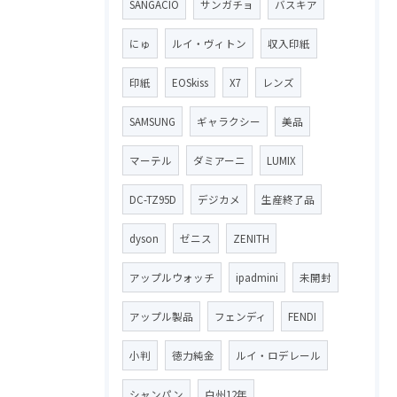
SANGACIO
サンガチョ
バスキア
にゅ
ルイ・ヴィトン
収入印紙
印紙
EOSkiss
X7
レンズ
SAMSUNG
ギャラクシー
美品
マーテル
ダミアーニ
LUMIX
DC-TZ95D
デジカメ
生産終了品
dyson
ゼニス
ZENITH
アップルウォッチ
ipadmini
未開封
アップル製品
フェンディ
FENDI
小判
徳力純金
ルイ・ロデレール
シャンパン
白州12年