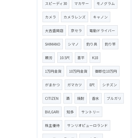
スピーディ30
マカサー
モノグラム
カメラ
カメラレンズ
キャノン
大吉盛岡店
京セラ
電動ドライバー
SHIMANO
シマノ
釣り具
釣り竿
頼刃
10.5尺
喜平
K18
1万円金貨
10万円金貨
御即位10万円
がまかつ
ガマカツ
8尺
シチズン
CITIZEN
酒
焼酎
香水
ブルガリ
BVLGARI
知多
サントリー
株主優待
サンリオピューロランド