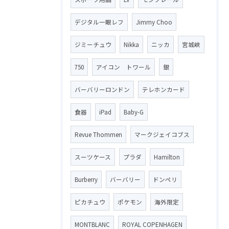
デジタル一眼レフ
Jimmy Choo
ジミーチュウ
Nikka
ニッカ
宮城峡
750
アイコン トワール
銀
バーバリーロンドン
テレホンカード
食器
iPad
Baby-G
Revue Thommen
マークジェイコブス
スーツケース
プラダ
Hamilton
Burberry
バーバリー
ドンペリ
ピカチュウ
ポケモン
海外限定
MONTBLANC
ROYAL COPENHAGEN