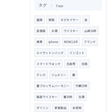
タグ
Tags
盛岡
買取
タグホイヤー
金
金価格
お酒
ウイスキー
山崎18年
携帯
iphone
MONCLER
ブランド
ルイヴィトンバッグ
インゴット
スマートウォッチ
古紙幣
古銭
テレカ
ジュエリー
響
響ブロッサムハーモニー
竹鶴25年
国産ウイスキー
響30年
古酒
ダイソン
家電製品
未使用