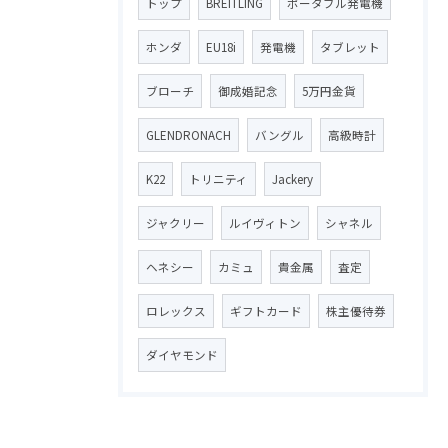
トップ
BREITLING
ポータブル発電機
ホンダ
EU18i
発電機
タブレット
ブローチ
御成婚記念
5万円金貨
GLENDRONACH
バングル
高級時計
K22
トリニティ
Jackery
ジャクリー
ルイヴィトン
シャネル
ヘネシー
カミュ
貴金属
査定
ロレックス
ギフトカード
株主優待券
ダイヤモンド