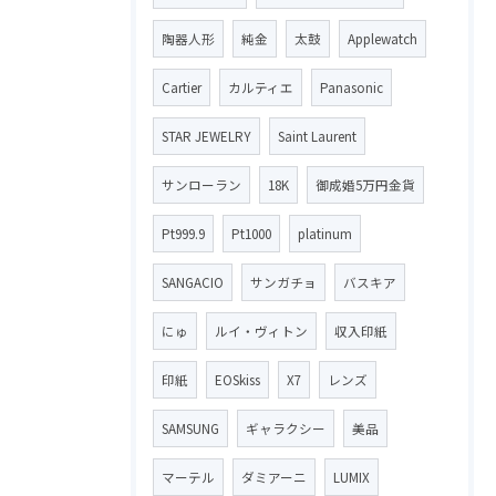
陶器人形
純金
太鼓
Applewatch
Cartier
カルティエ
Panasonic
STAR JEWELRY
Saint Laurent
サンローラン
18K
御成婚5万円金貨
Pt999.9
Pt1000
platinum
SANGACIO
サンガチョ
バスキア
にゅ
ルイ・ヴィトン
収入印紙
印紙
EOSkiss
X7
レンズ
SAMSUNG
ギャラクシー
美品
マーテル
ダミアーニ
LUMIX