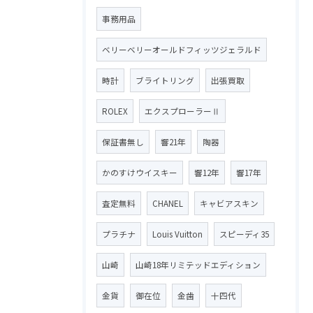
事務用品
ベリーベリーオールドフィッツジェラルド
時計
ブライトリング
出張買取
ROLEX
エクスプローラーⅡ
保証書無し
響21年
陶器
かのすけウイスキー
響12年
響17年
査定無料
CHANEL
キャビアスキン
プラチナ
Louis Vuitton
スピーディ35
山崎
山崎18年リミテッドエディション
金貨
御在位
金歯
十四代