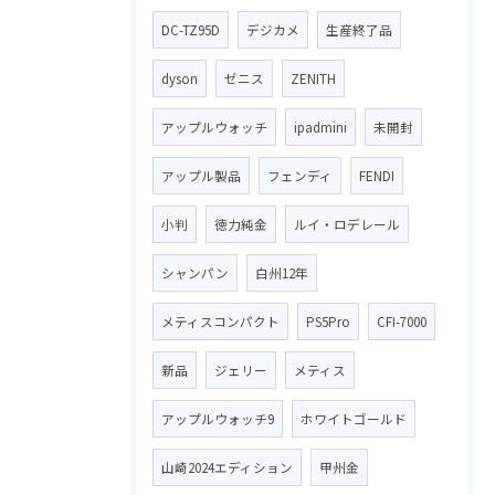
DC-TZ95D
デジカメ
生産終了品
dyson
ゼニス
ZENITH
アップルウォッチ
ipadmini
未開封
アップル製品
フェンディ
FENDI
小判
徳力純金
ルイ・ロデレール
シャンパン
白州12年
メティスコンパクト
PS5Pro
CFI-7000
新品
ジェリー
メティス
アップルウォッチ9
ホワイトゴールド
山崎2024エディション
甲州金