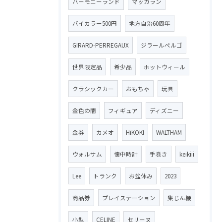
ハーモニーランド
マッカラン
バイカラー500円
地方自治60周年
GIRARD-PERREGAUX
ジラールペルゴ
世界限定品
希少品
ホットウィール
クラシックカー
おもちゃ
玩具
金色の闇
フィギュア
ディズニー
金券
カメオ
HiKOKI
WALTHAM
ウォルサム
懐中時計
手巻き
keikiii
Lee
トランク
お盆休み
2023
商品券
プレイステーション
集じん機
小型
CELINE
セリーヌ