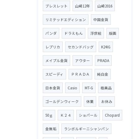
ブレスレット
山崎12年
山崎2016
リミテッドエディション
中国金貨
パンダ
ドラえもん
浮世絵
版画
レプリカ
セカンドバッグ
K24IG
メイプル金貨
アウター
PRADA
スピーディ
ＰＲＡＤＡ
純白金
日本金貨
Casio
MT-G
極美品
ゴールデンウィーク
休業
お休み
50ｇ
Ｋ２４
ショパール
Chopard
金無垢
ランボルギーニシャンパン