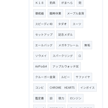
Ｋ１８
釣具
がまへら
兜
御成婚
臨時休業
メープル金貨
スピーディ40
タダオ
スーツ
セットアップ
記念メダル
エールバッグ
メガネフレーム
無垢
ソウメイ
スパークリング
Ω
AirPods4
アップルウォッチSE
クルーガー金貨
ルビー
サファイヤ
コンビ
CHROME HEARTS
インボイス
鑑定書
旧
徳力
ロンジン