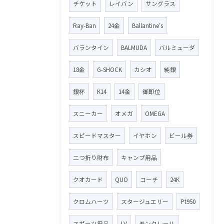
チケット
レイバン
サングラス
Ray-Ban
24金
Ballantine′s
バランタイン
BALMUDA
バルミューダ
18金
G-SHOCK
カシオ
純銀
銀杯
K14
14金
御即位
スニーカー
オメガ
OMEGA
スピードマスター
イヤホン
ビール券
二つ折り財布
キャンプ用品
クオカード
QUO
コーチ
24K
クロムハーツ
スタージュエリー
Pt950
スポーツ用品
LV
モンクレール