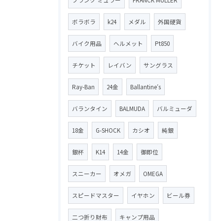
ボラボラ
k24
メダル
外国硬貨
バイク用品
ヘルメット
Pt850
チケット
レイバン
サングラス
Ray-Ban
24金
Ballantine′s
バランタイン
BALMUDA
バルミューダ
18金
G-SHOCK
カシオ
純銀
銀杯
K14
14金
御即位
スニーカー
オメガ
OMEGA
スピードマスター
イヤホン
ビール券
二つ折り財布
キャンプ用品