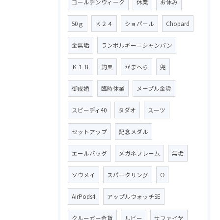
ゴールデンウィーク
休業
お休み
50ｇ
Ｋ２４
ショパール
Chopard
金無垢
ランボルギーニシャンパン
Ｋ１８
釣具
がまへら
兜
御成婚
臨時休業
メープル金貨
スピーディ40
タダオ
スーツ
セットアップ
記念メダル
エールバッグ
メガネフレーム
無垢
ソウメイ
スパークリング
Ω
AirPods4
アップルウォッチSE
クルーガー金貨
ルビー
サファイヤ