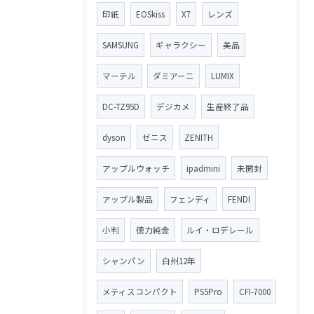
印紙
EOSkiss
X7
レンズ
SAMSUNG
ギャラクシー
美品
マーテル
ダミアーニ
LUMIX
DC-TZ95D
デジカメ
生産終了品
dyson
ゼニス
ZENITH
アップルウォッチ
ipadmini
未開封
アップル製品
フェンディ
FENDI
小判
徳力純金
ルイ・ロデレール
シャンパン
白州12年
メティスコンパクト
PS5Pro
CFI-7000