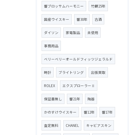
響ブロッサムハーモニー
竹鶴25年
国産ウイスキー
響30年
古酒
ダイソン
家電製品
未使用
事務用品
ベリーベリーオールドフィッツジェラルド
時計
ブライトリング
出張買取
ROLEX
エクスプローラーⅡ
保証書無し
響21年
陶器
かのすけウイスキー
響12年
響17年
査定無料
CHANEL
キャビアスキン