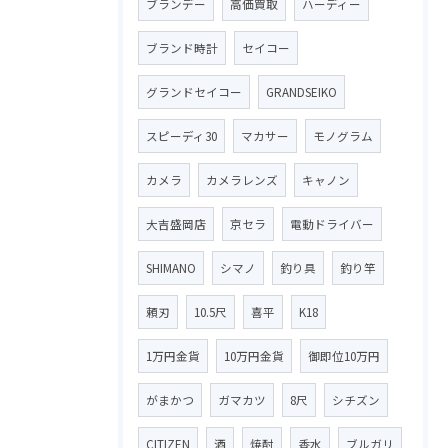
ブランデー
高価買取
ハーディー
ブランド時計
セイコー
グランドセイコー
GRANDSEIKO
スピーディ30
マカサー
モノグラム
カメラ
カメラレンズ
キャノン
大吉盛岡店
京セラ
電動ドライバー
SHIMANO
シマノ
釣り具
釣り竿
頼刃
10.5尺
喜平
K18
1万円金貨
10万円金貨
御即位10万円
がまかつ
ガマカツ
8尺
シチズン
CITIZEN
酒
焼酎
香水
ブルガリ