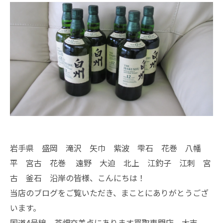
岩手県 盛岡 滝沢 矢巾 紫波 雫石 花巻 八幡
平 宮古 花巻 遠野 大迫 北上 江釣子 江刺 宮
古 釜石 沿岸の皆様、こんにちは！
当店のブログをご覧いただき、まことにありがとうござ
います。
国道4号線 茶畑交差点にあります買取専門店、大吉