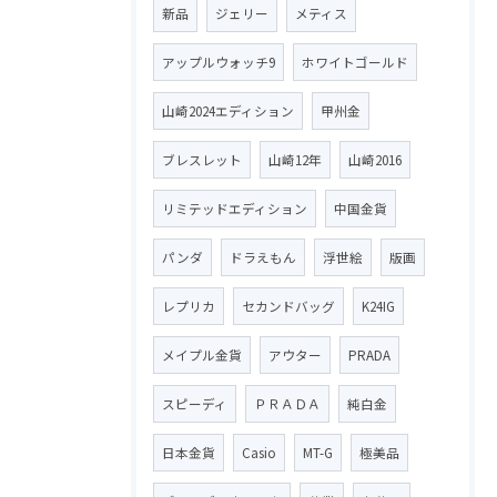
新品
ジェリー
メティス
アップルウォッチ9
ホワイトゴールド
山崎2024エディション
甲州金
ブレスレット
山崎12年
山崎2016
リミテッドエディション
中国金貨
パンダ
ドラえもん
浮世絵
版画
レプリカ
セカンドバッグ
K24IG
メイプル金貨
アウター
PRADA
スピーディ
ＰＲＡＤＡ
純白金
日本金貨
Casio
MT-G
極美品