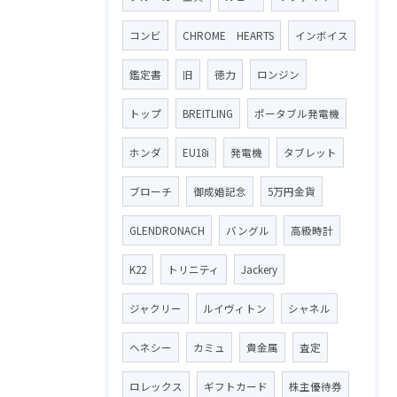
コンビ
CHROME HEARTS
インボイス
鑑定書
旧
徳力
ロンジン
トップ
BREITLING
ポータブル発電機
ホンダ
EU18i
発電機
タブレット
ブローチ
御成婚記念
5万円金貨
GLENDRONACH
バングル
高級時計
K22
トリニティ
Jackery
ジャクリー
ルイヴィトン
シャネル
ヘネシー
カミュ
貴金属
査定
ロレックス
ギフトカード
株主優待券