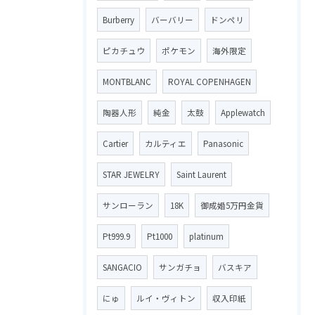
Burberry
バーバリー
ドンペリ
ピカチュウ
ポケモン
海外限定
MONTBLANC
ROYAL COPENHAGEN
陶器人形
純金
太鼓
Applewatch
Cartier
カルティエ
Panasonic
STAR JEWELRY
Saint Laurent
サンローラン
18K
御成婚5万円金貨
Pt999.9
Pt1000
platinum
SANGACIO
サンガチョ
バスキア
にゅ
ルイ・ヴィトン
収入印紙