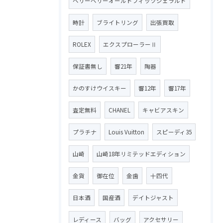
ベリーベリーオールドフィッツジェラルド
時計
ブライトリング
出張買取
ROLEX
エクスプローラーⅡ
保証書無し
響21年
陶器
かのすけウイスキー
響12年
響17年
査定無料
CHANEL
キャビアスキン
プラチナ
Louis Vuitton
スピーディ35
山崎
山崎18年リミテッドエディション
金貨
御在位
金歯
十四代
日本酒
国産酒
デイトジャスト
レディース
バッグ
アクセサリー