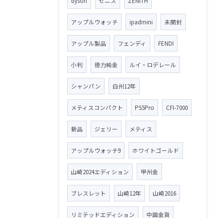
dyson
ゼニス
ZENITH
アップルウォッチ
ipadmini
未開封
アップル製品
フェンディ
FENDI
小判
徳力純金
ルイ・ロデレール
シャンパン
白州12年
メティスコンパクト
PS5Pro
CFI-7000
新品
ジェリー
メティス
アップルウォッチ9
ホワイトゴールド
山崎2024エディション
甲州金
ブレスレット
山崎12年
山崎2016
リミテッドエディション
中国金貨