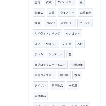
盛岡
買取
タグホイヤー
金
金価格
お酒
ウイスキー
山崎18年
携帯
iphone
MONCLER
ブランド
ルイヴィトンバッグ
インゴット
スマートウォッチ
古紙幣
古銭
テレカ
ジュエリー
響
響ブロッサムハーモニー
竹鶴25年
国産ウイスキー
響30年
古酒
ダイソン
家電製品
未使用
事務用品