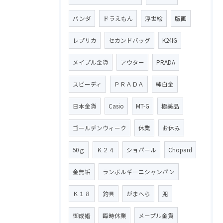
パンダ
ドラえもん
浮世絵
版画
レプリカ
セカンドバッグ
K24IG
メイプル金貨
アウター
PRADA
スピーディ
ＰＲＡＤＡ
純白金
日本金貨
Casio
MT-G
極美品
ゴールデンウィーク
休業
お休み
50ｇ
Ｋ２４
ショパール
Chopard
金無垢
ランボルギーニシャンパン
Ｋ１８
釣具
がまへら
兜
御成婚
臨時休業
メープル金貨