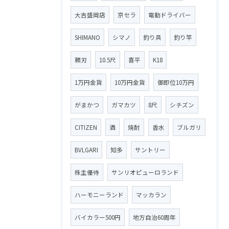
大吉盛岡店
京セラ
電動ドライバー
SHIMANO
シマノ
釣り具
釣り竿
頼刃
10.5尺
喜平
K18
1万円金貨
10万円金貨
御即位10万円
がまかつ
ガマカツ
8尺
シチズン
CITIZEN
酒
焼酎
香水
ブルガリ
BVLGARI
知多
サントリー
株主優待
サンリオピューロランド
ハーモニーランド
マッカラン
バイカラー500円
地方自治60周年