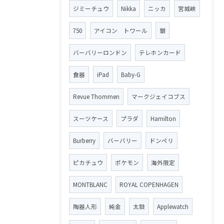
ジミーチュウ
Nikka
ニッカ
宮城峡
750
アイコン トワール
銀
バーバリーロンドン
テレホンカード
食器
iPad
Baby-G
Revue Thommen
マークジェイコブス
スーツケース
プラダ
Hamilton
Burberry
バーバリー
ドンペリ
ピカチュウ
ポケモン
海外限定
MONTBLANC
ROYAL COPENHAGEN
陶器人形
純金
太鼓
Applewatch