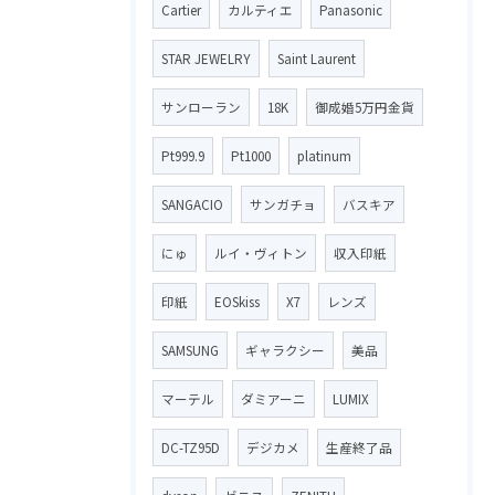
Cartier
カルティエ
Panasonic
STAR JEWELRY
Saint Laurent
サンローラン
18K
御成婚5万円金貨
Pt999.9
Pt1000
platinum
SANGACIO
サンガチョ
バスキア
にゅ
ルイ・ヴィトン
収入印紙
印紙
EOSkiss
X7
レンズ
SAMSUNG
ギャラクシー
美品
マーテル
ダミアーニ
LUMIX
DC-TZ95D
デジカメ
生産終了品