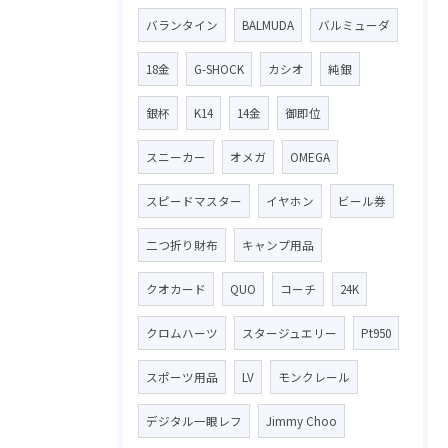
バランタイン
BALMUDA
バルミューダ
18金
G-SHOCK
カシオ
純銀
銀杯
K14
14金
御即位
スニーカー
オメガ
OMEGA
スピードマスター
イヤホン
ビール券
二つ折り財布
キャンプ用品
クオカード
QUO
コーチ
24K
クロムハーツ
スタージュエリー
Pt950
スポーツ用品
LV
モンクレール
デジタル一眼レフ
Jimmy Choo