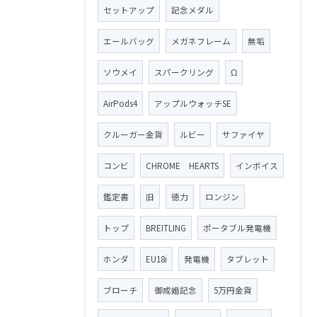
セットアップ
記念メダル
エールバッグ
メガネフレーム
無垢
ソウメイ
スパークリング
Ω
AirPods4
アップルウォッチSE
クルーガー金貨
ルビー
サファイヤ
コンビ
CHROME HEARTS
インボイス
鑑定書
旧
徳力
ロンジン
トップ
BREITLING
ポータブル発電機
ホンダ
EU18i
発電機
タブレット
ブローチ
御成婚記念
5万円金貨