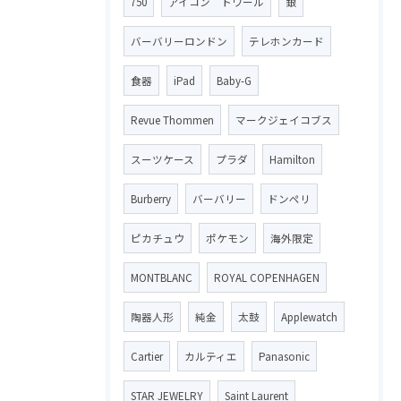
750
アイコン トワール
銀
バーバリーロンドン
テレホンカード
食器
iPad
Baby-G
Revue Thommen
マークジェイコブス
スーツケース
プラダ
Hamilton
Burberry
バーバリー
ドンペリ
ピカチュウ
ポケモン
海外限定
MONTBLANC
ROYAL COPENHAGEN
陶器人形
純金
太鼓
Applewatch
Cartier
カルティエ
Panasonic
STAR JEWELRY
Saint Laurent