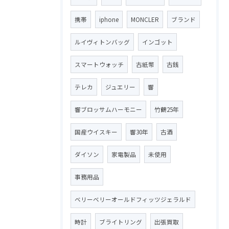
携帯
iphone
MONCLER
ブランド
ルイヴィトンバッグ
インゴット
スマートウォッチ
古紙幣
古銭
テレカ
ジュエリー
響
響ブロッサムハーモニー
竹鶴25年
国産ウイスキー
響30年
古酒
ダイソン
家電製品
未使用
事務用品
ベリーベリーオールドフィッツジェラルド
時計
ブライトリング
出張買取