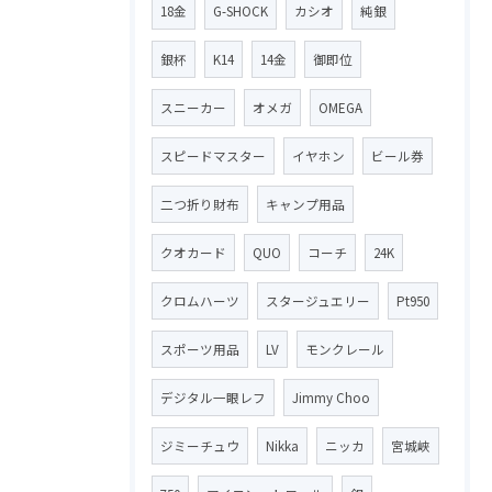
18金
G-SHOCK
カシオ
純銀
銀杯
K14
14金
御即位
スニーカー
オメガ
OMEGA
スピードマスター
イヤホン
ビール券
二つ折り財布
キャンプ用品
クオカード
QUO
コーチ
24K
クロムハーツ
スタージュエリー
Pt950
スポーツ用品
LV
モンクレール
デジタル一眼レフ
Jimmy Choo
ジミーチュウ
Nikka
ニッカ
宮城峡