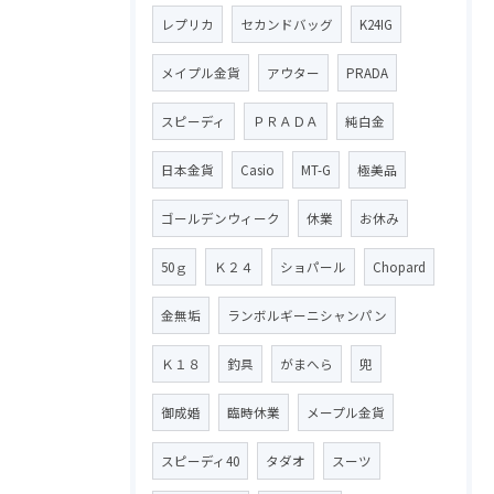
レプリカ
セカンドバッグ
K24IG
メイプル金貨
アウター
PRADA
スピーディ
ＰＲＡＤＡ
純白金
日本金貨
Casio
MT-G
極美品
ゴールデンウィーク
休業
お休み
50ｇ
Ｋ２４
ショパール
Chopard
金無垢
ランボルギーニシャンパン
Ｋ１８
釣具
がまへら
兜
御成婚
臨時休業
メープル金貨
スピーディ40
タダオ
スーツ