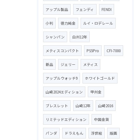
アップル製品
フェンディ
FENDI
小判
徳力純金
ルイ・ロデレール
シャンパン
白州12年
メティスコンパクト
PS5Pro
CFI-7000
新品
ジェリー
メティス
アップルウォッチ9
ホワイトゴールド
山崎2024エディション
甲州金
ブレスレット
山崎12年
山崎2016
リミテッドエディション
中国金貨
パンダ
ドラえもん
浮世絵
版画