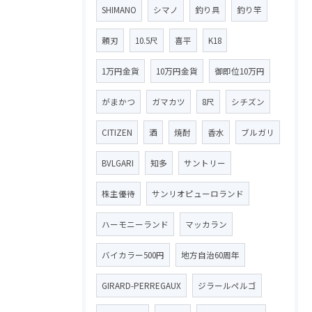
SHIMANO
シマノ
釣り具
釣り竿
頼刃
10.5尺
喜平
K18
1万円金貨
10万円金貨
御即位10万円
がまかつ
ガマカツ
8尺
シチズン
CITIZEN
酒
焼酎
香水
ブルガリ
BVLGARI
知多
サントリー
株主優待
サンリオピューロランド
ハーモニーランド
マッカラン
バイカラー500円
地方自治60周年
GIRARD-PERREGAUX
ジラールペルゴ