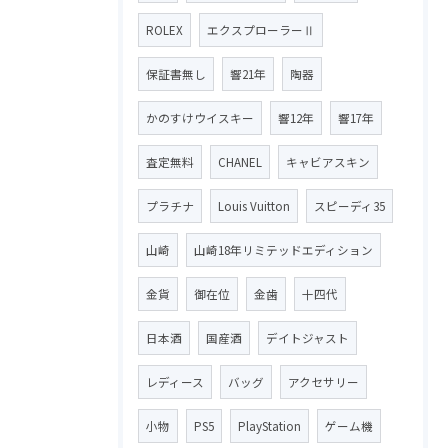
ROLEX
エクスプローラーⅡ
保証書無し
響21年
陶器
かのすけウイスキー
響12年
響17年
査定無料
CHANEL
キャビアスキン
プラチナ
Louis Vuitton
スピーディ35
山崎
山崎18年リミテッドエディション
金貨
御在位
金歯
十四代
日本酒
国産酒
デイトジャスト
レディース
バッグ
アクセサリー
小物
PS5
PlayStation
ゲーム機