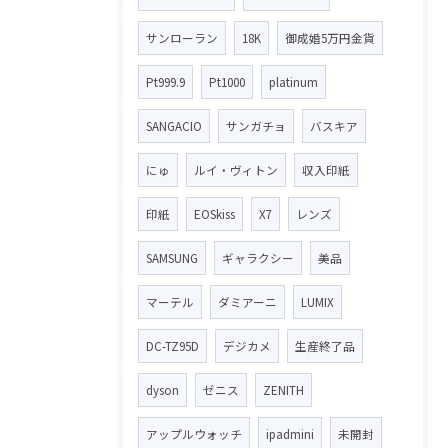
サンローラン
18K
御成婚5万円金貨
Pt999.9
Pt1000
platinum
SANGACIO
サンガチョ
バスキア
にゅ
ルイ・ヴィトン
収入印紙
印紙
EOSkiss
X7
レンズ
SAMSUNG
ギャラクシー
美品
マーテル
ダミアーニ
LUMIX
DC-TZ95D
デジカメ
生産終了品
dyson
ゼニス
ZENITH
アップルウォッチ
ipadmini
未開封