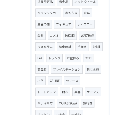
世界限定品
希少品
ホットウィール
クラシックカー
おもちゃ
玩具
金色の闇
フィギュア
ディズニー
金券
カメオ
HiKOKI
WALTHAM
ウォルサム
懐中時計
手巻き
keikiii
Lee
トランク
お盆休み
2023
商品券
プレイステーション
集じん機
小型
CELINE
セリーヌ
トートバック
財布
楽器
サックス
ヤナギサワ
YANAGISAWA
旅行券
ヴィトン
マキタ
makita