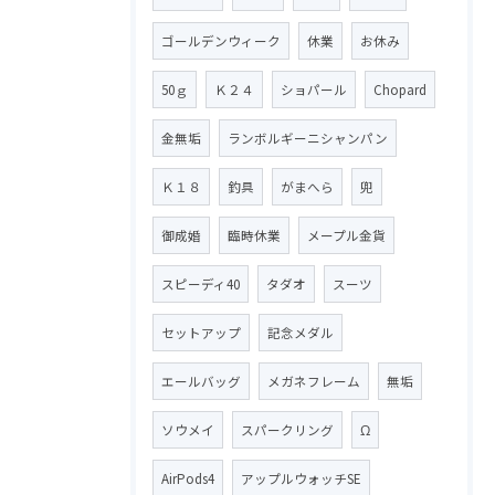
ゴールデンウィーク
休業
お休み
50ｇ
Ｋ２４
ショパール
Chopard
金無垢
ランボルギーニシャンパン
Ｋ１８
釣具
がまへら
兜
御成婚
臨時休業
メープル金貨
スピーディ40
タダオ
スーツ
セットアップ
記念メダル
エールバッグ
メガネフレーム
無垢
ソウメイ
スパークリング
Ω
AirPods4
アップルウォッチSE