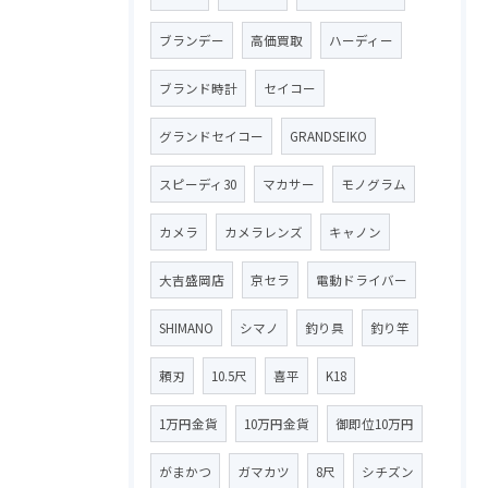
ブランデー
高価買取
ハーディー
ブランド時計
セイコー
グランドセイコー
GRANDSEIKO
スピーディ30
マカサー
モノグラム
カメラ
カメラレンズ
キャノン
大吉盛岡店
京セラ
電動ドライバー
SHIMANO
シマノ
釣り具
釣り竿
頼刃
10.5尺
喜平
K18
1万円金貨
10万円金貨
御即位10万円
がまかつ
ガマカツ
8尺
シチズン