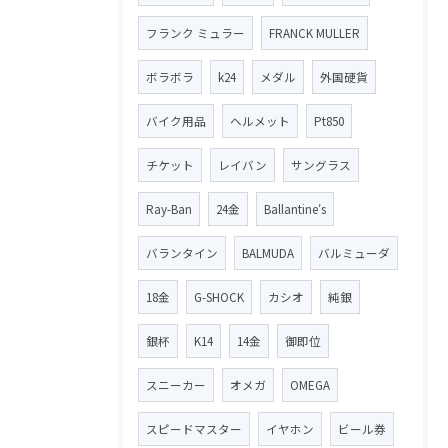
フランク ミュラー
FRANCK MULLER
ボラボラ
k24
メダル
外国硬貨
バイク用品
ヘルメット
Pt850
チケット
レイバン
サングラス
Ray-Ban
24金
Ballantine′s
バランタイン
BALMUDA
バルミューダ
18金
G-SHOCK
カシオ
純銀
銀杯
K14
14金
御即位
スニーカー
オメガ
OMEGA
スピードマスター
イヤホン
ビール券