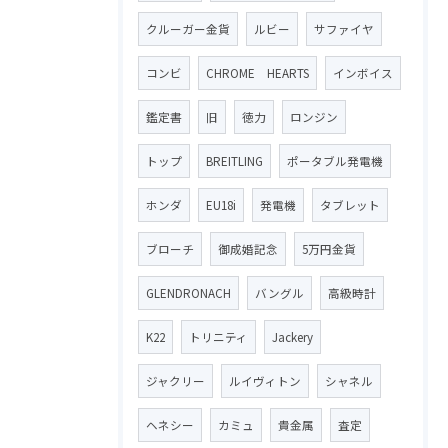
クルーガー金貨
ルビー
サファイヤ
コンビ
CHROME HEARTS
インボイス
鑑定書
旧
徳力
ロンジン
トップ
BREITLING
ポータブル発電機
ホンダ
EU18i
発電機
タブレット
ブローチ
御成婚記念
5万円金貨
GLENDRONACH
バングル
高級時計
K22
トリニティ
Jackery
ジャクリー
ルイヴィトン
シャネル
ヘネシー
カミュ
貴金属
査定