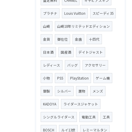
査定無料
CHANEL
キャビアスキン
プラチナ
Louis Vuitton
スピーディ35
山崎
山崎18年リミテッドエディション
金貨
御在位
金歯
十四代
日本酒
国産酒
デイトジャスト
レディース
バッグ
アクセサリー
小物
PS5
PlayStation
ゲーム機
銀製
シルバー
置物
メンズ
KADOYA
ライダースジャケット
シングルライダース
電動工具
工具
BOSCH
ルイ13世
レミーマルタン