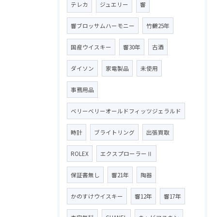
テレカ
ジュエリー
響
響ブロッサムハーモニー
竹鶴25年
国産ウイスキー
響30年
古酒
ダイソン
家電製品
未使用
事務用品
ベリーベリーオールドフィッツジェラルド
時計
ブライトリング
出張買取
ROLEX
エクスプローラーⅡ
保証書無し
響21年
陶器
かのすけウイスキー
響12年
響17年