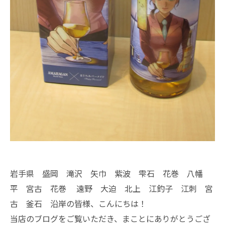
岩手県 盛岡 滝沢 矢巾 紫波 雫石 花巻 八幡
平 宮古 花巻 遠野 大迫 北上 江釣子 江刺 宮
古 釜石 沿岸の皆様、こんにちは！
当店のブログをご覧いただき、まことにありがとうござ