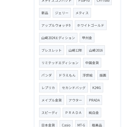
メティスコンパクト
PS5Pro
CFI-7000
新品
ジェリー
メティス
アップルウォッチ9
ホワイトゴールド
山崎2024エディション
甲州金
ブレスレット
山崎12年
山崎2016
リミテッドエディション
中国金貨
パンダ
ドラえもん
浮世絵
版画
レプリカ
セカンドバッグ
K24IG
メイプル金貨
アウター
PRADA
スピーディ
ＰＲＡＤＡ
純白金
日本金貨
Casio
MT-G
極美品