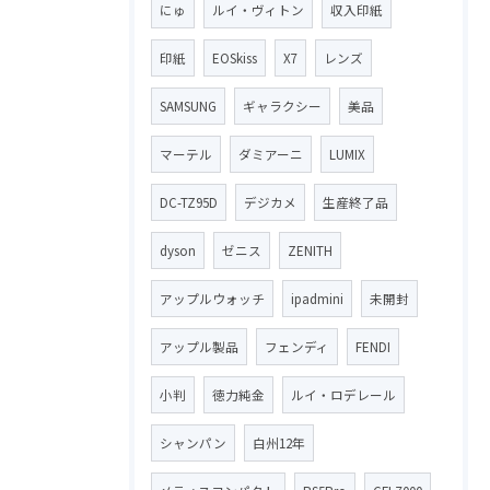
にゅ
ルイ・ヴィトン
収入印紙
印紙
EOSkiss
X7
レンズ
SAMSUNG
ギャラクシー
美品
マーテル
ダミアーニ
LUMIX
DC-TZ95D
デジカメ
生産終了品
dyson
ゼニス
ZENITH
アップルウォッチ
ipadmini
未開封
アップル製品
フェンディ
FENDI
小判
徳力純金
ルイ・ロデレール
シャンパン
白州12年